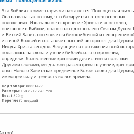
риями "Полноценная жизнь"
Эта Библия с комментариями называется “Полноценная жизнь 
Она названа так потому, что базируется на трех основных
положениях. Изначальное откровение Христа и апостолов,
описанное в Библии, полностью вдохновлено Святым Духом. 
и Ветхий Завет, оно является безошибочной и непогрешимо
истиной Божьей и составляет высший авторитет для Церкви
Иисуса Христа сегодня. Верующие на протяжении всей истор
полагались на слова и учение библейского откровения,
определяя божественные критерии для истины и практики.
Другими словами, мы должны рассматривать учение, критери
опыт Нового Завета как предвечное Божье слово для Церкви
имеющее силу и ценность во все времена.
Код товара:
00001477
Размеры:
158 x 217 x 48 mm
Вес:
1,320kg
Переплет:
твердый
Автор)