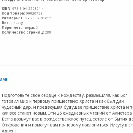
ISBN:
978-5-04-220324-4
Код товара:
00020759
Размеры:
130 x 205 x 20 mm
Вес:
0,324kg
Переплет:
твердый
Количество страниц:
288
им!
Подготовьте свое сердце к Рождеству, размышляя, как Бог
готовил мир к первому пришествию Христа и как был дан
чудесный дар, и предвкушая будущее пришествие Христа и т
как все станет новым. Эти 25 ежедневных чтений от Алистера
Бегга возьмут вас в рождественское путешествие от Бытия д
Откровения и помогут вам по-новому поклониться Иисусу в э
Адвент.