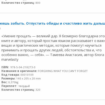
Количество страниц:
800
ожешь забыть. Отпустить обиды и счастливо жить дальш
)
«Умение прощать — великий дар. Я безмерно благодарна это
книге и автору, который простым языком рассказывает о важ
вещах и практических методах, которые помогут научиться
принимать и прощать других людей, обстоятельства и, что
особенно важно, — себя». — Тамеева Анастасия, автор блога
marvelasty
ISBN:
978-5-04-218273-0
Название в оригинале:
FORGIVING WHAT YOU CAN'T FORGET
Код товара:
00010109
Размеры:
140 x 205 x 20 mm
Вес:
0,370kg
Переплет:
твердый
Количество страниц:
320