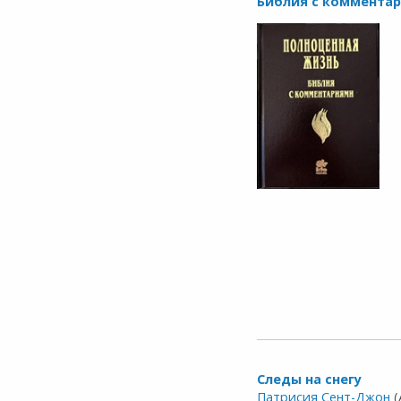
Библия с коммента
Следы на снегу
Патрисия Сент-Джон
(