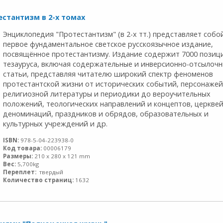
стантизм в 2-х томах
Энциклопедия "Протестантизм" (в 2-х тт.) представляет собо
первое фундаментальное светское русскоязычное издание,
посвящённое протестантизму. Издание содержит 7000 позиц
тезауруса, включая содержательные и инверсионно-отсылоч
статьи, представляя читателю широкий спектр феноменов
протестантской жизни от исторических событий, персонажей
религиозной литературы и периодики до вероучительных
положений, теологических направлений и концептов, церквей
деноминаций, праздников и обрядов, образовательных и
культурных учреждений и др.
ISBN:
978-5-04-223938-0
Код товара:
00006179
Размеры:
210 x 280 x 121 mm
Вес:
5,700kg
Переплет:
твердый
Количество страниц:
1632