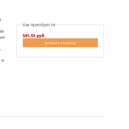
й
Как приобрести
ий
581,55 руб.
ные
Добавить в корзину
,
 и