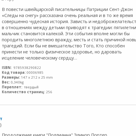
В повести швейцарской писательницы Патриции Сент-Джон
«Следы на снегу» рассказана очень реальная и в то же время
совершенно чудесная история. Зависть и недоброжелательс
в отношениях между детьми приводят к трагедии: пятилетни
мальчик становится калекой. Эти события вполне могли бы
породить многолетнюю вражду, месть и стать причиной нов
трагедий. Если бы не вмешательство Того, Кто способен
принести не только физическое здоровье, но даровать
исцеление человеческому сердцу…
ISBN:
9785938290822
Код товара:
00006985
Размеры:
147 x 212 x 25 mm
Вес:
0,340kg
Переплет:
твердый
Количество страниц:
256
т
)
Продолжение книги "Поллианна" Элинор Портер