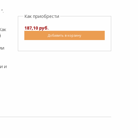
”.
Как приобрести
187,10 руб.
Как
й
Добавить в корзину
ии
и и
,