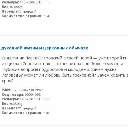
Размеры:
145 x 206 x 15 mm
Вес:
0,300kg
Переплет:
твердый
Количество страниц:
224
е, духовной жизни и церковных обычаях
Священник Павел Островский в своей новой — уже второй кн
из цикла «Спроси отца» — отвечает на еще более смелые и
глубокие вопросы подростков и молодежи. Зачем нужна
исповедь? Может ли любовь быть греховной? Зачем ходить 
храм?
ISBN:
978-5-04-230799-7
Код товара:
00004093
Размеры:
143 x 207 x 15 mm
Вес:
0,350kg
Переплет:
твердый
Количество страниц:
238