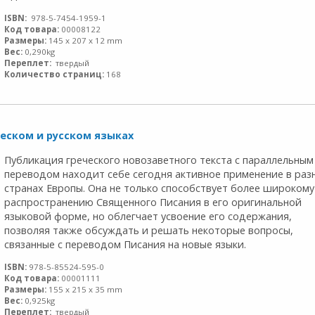
ISBN:
978-5-7454-1959-1
Код товара:
00008122
Размеры:
145 x 207 x 12 mm
Вес:
0,290kg
Переплет:
твердый
Количество страниц:
168
ческом и русском языках
Публикация греческого новозаветного текста с параллельным
переводом находит себе сегодня активное применение в раз
странах Европы. Она не только способствует более широкому
распространению Священного Писания в его оригинальной
языковой форме, но облегчает усвоение его содержания,
позволяя также обсуждать и решать некоторые вопросы,
связанные с переводом Писания на новые языки.
ISBN:
978-5-85524-595-0
Код товара:
00001111
Размеры:
155 x 215 x 35 mm
Вес:
0,925kg
Переплет:
твердый