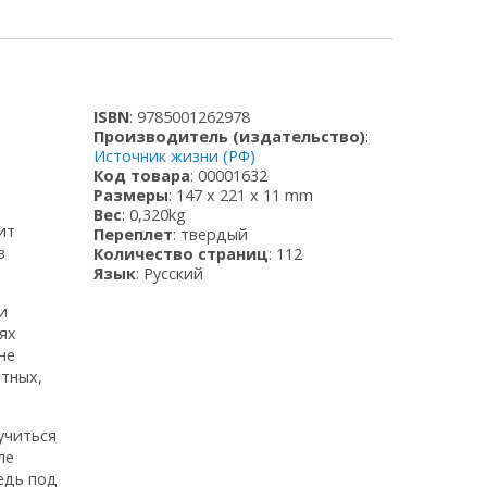
ISBN
: 9785001262978
Производитель (издательство)
:
Источник жизни (РФ)
Код товара
: 00001632
Размеры
: 147 x 221 x 11 mm
Вес
: 0,320kg
ит
Переплет
: твердый
з
Количество страниц
: 112
Язык
: Русский
и
ях
не
отных,
учиться
ле
едь под