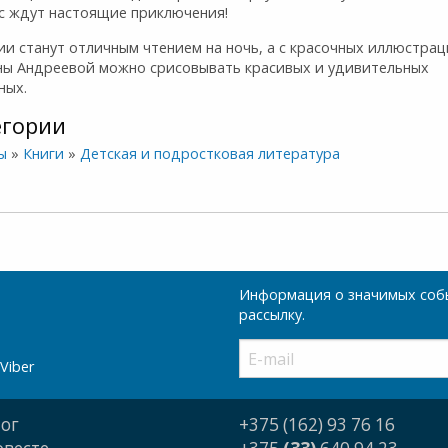
ас ждут настоящие приключения!
и станут отличным чтением на ночь, а с красочных иллюстра
ны Андреевой можно срисовывать красивых и удивительных
ных.
егории
ы
»
Книги
»
Детская и подростковая литература
Информация о значимых собы
рассылку.
Viber
ог
+375 (162) 93 76 16