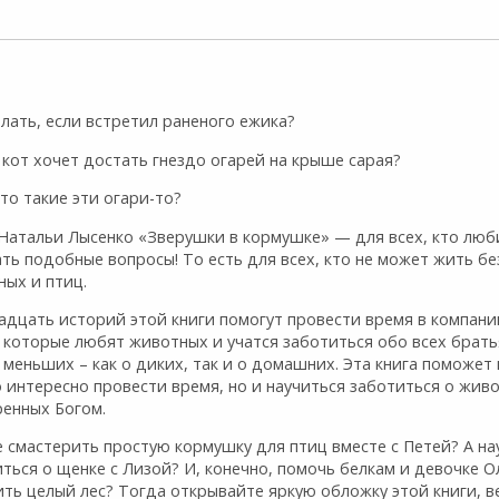
лать, если встретил раненого ежика?
 кот хочет достать гнездо огарей на крыше сарая?
кто такие эти огари-то?
 Натальи Лысенко «Зверушки в кормушке» — для всех, кто люб
ть подобные вопросы! То есть для всех, кто не может жить бе
ных и птиц.
адцать историй этой книги помогут провести время в компани
 которые любят животных и учатся заботиться обо всех брать
меньших – как о диких, так и о домашних. Эта книга поможет 
 интересно провести время, но и научиться заботиться о жив
ренных Богом.
 смастерить простую кормушку для птиц вместе с Петей? А на
ться о щенке с Лизой? И, конечно, помочь белкам и девочке О
ть целый лес? Тогда открывайте яркую обложку этой книги, в