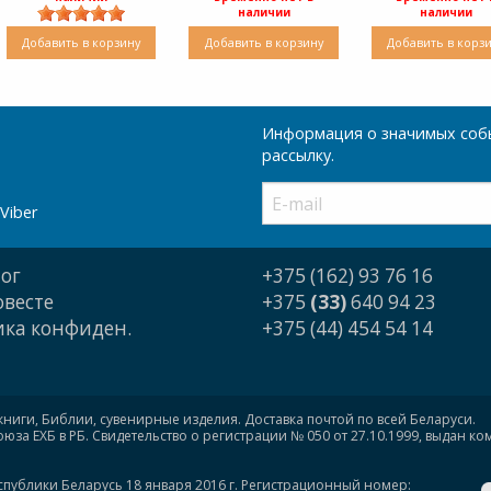
наличии
наличии
Добавить в корзину
Добавить в корзину
Добавить в корз
Информация о значимых собы
рассылку.
Viber
ог
+375 (162) 93 76 16
овесте
+375
(33)
640 94 23
ка конфиден.
+375 (44) 454 54 14
книги, Библии, сувенирные изделия. Доставка почтой по всей Беларуси.
за ЕХБ в РБ. Свидетельство о регистрации № 050 от 27.10.1999, выдан к
спублики Беларусь 18 января 2016 г. Регистрационный номер: