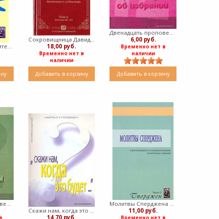
Двенадцать проповедей об избрании (Мягкий)
6,00 руб.
Сокровищница Давида. Комментарии на Псалтирь. Том 2 (псалмы 26-51) (твердый)
Святой и его Спаситель (Мягкий)
18,00 руб.
Временно нет в
наличии
Временно нет в
наличии
ину
Добавить в корзину
Добавить в корзину
Двенадцать проповедей об освящении (Мягкий)
Молитвы Сперджена и рекомендации к усовершенствованию молитвенных собраний (Мягкий)
Скажи нам, когда это будет? (Мягкий)
11,00 руб.
14,70 руб.
в
Временно нет в