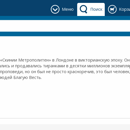
Меню
Поиск
Корз
«Скинии Метрополитен» в Лондоне в викторианскую эпоху. Он
ались и продавались тиранками в десятки миллионов экземпл
проповеди, но он был не просто красноречив, это был человек
людей Благую Весть.