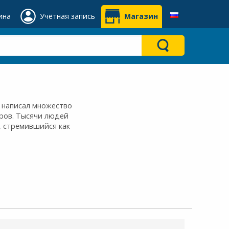
ина
Учётная запись
Магазин
 написал множество
яров. Тысячи людей
, стремившийся как