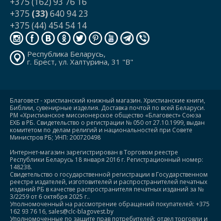
+375 (162) 93 76 16
+375
(33)
640 94 23
+375 (44) 454 54 14
Республика Беларусь,
г. Брест, ул. Халтурина, 31 "В"
Благовест - христианский книжный магазин. Христианские книги,
Библии, сувенирные изделия. Доставка почтой по всей Беларуси.
РМ «Христианское миссионерское общество «Благовест» Союза
ЕХБ в РБ. Свидетельство о регистрации № 050 от 27.10.1999, выдан
комитетом по делам религий и национальностей при Совете
Министров РБ; УНП: 200720498
Интернет-магазин зарегистрирован в Торговом реестре
Республики Беларусь 18 января 2016 г. Регистрационный номер:
148238.
Свидетельство о государственной регистрации в Государственном
реестре издателей, изготовителей и распространителей печатных
изданий РБ в качестве распространителя печатных изданий за №
3/2259 от 6 октября 2025 г..
Уполномоченный на рассмотрение обращений покупателей: +375
162 93 76 16, sales@clc-blagovest.by
Уполномоченные по защите прав потребителей: отдел торговли и