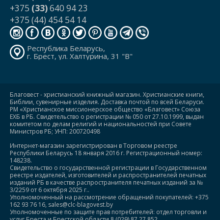
+375
(33)
640 94 23
+375 (44) 454 54 14
Республика Беларусь,
г. Брест, ул. Халтурина, 31 "В"
Благовест - христианский книжный магазин. Христианские книги,
Библии, сувенирные изделия. Доставка почтой по всей Беларуси.
РМ «Христианское миссионерское общество «Благовест» Союза
ЕХБ в РБ. Свидетельство о регистрации № 050 от 27.10.1999, выдан
комитетом по делам религий и национальностей при Совете
Министров РБ; УНП: 200720498
Интернет-магазин зарегистрирован в Торговом реестре
Республики Беларусь 18 января 2016 г. Регистрационный номер:
148238.
Свидетельство о государственной регистрации в Государственном
реестре издателей, изготовителей и распространителей печатных
изданий РБ в качестве распространителя печатных изданий за №
3/2259 от 6 октября 2025 г..
Уполномоченный на рассмотрение обращений покупателей: +375
162 93 76 16, sales@clc-blagovest.by
Уполномоченные по защите прав потребителей: отдел торговли и
услуг Бреста и Брестской области 8 (029) 87 27 852