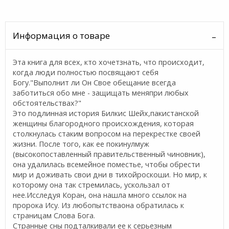
Информация о товаре
Эта книга для всех, кто хочетзнать, что происходит,
когда люди полностью посвящают себя
Богу."Выполнит ли Он Свое обещание всегда
заботиться обо мне - защищать меняпри любых
обстоятельствах?"
Это подлинная история Билкис Шейх,пакистанской
женщины благородного происхождения, которая
столкнулась стаким вопросом на перекрестке своей
жизни. После того, как ее покинулмуж
(высокопоставленный правительственный чиновник),
она удалилась всемейное поместье, чтобы обрести
мир и доживать свои дни в тихойроскоши. Но мир, к
которому она так стремилась, ускользал от
нее.Исследуя Коран, она нашла много ссылок на
пророка Ису. Из любопытстваона обратилась к
страницам Слова Бога.
Странные сны подталкивали ее к серьезным