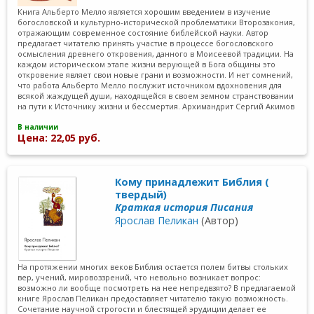
Книга Альберто Мелло является хорошим введением в изучение
богословской и культурно-исторической проблематики Второзакония,
отражающим современное состояние библейской науки. Автор
предлагает читателю принять участие в процессе богословского
осмысления древнего откровения, данного в Моисеевой традиции. На
каждом историческом этапе жизни верующей в Бога общины это
откровение являет свои новые грани и возможности. И нет сомнений,
что работа Альберто Мелло послужит источником вдохновения для
всякой жаждущей души, находящейся в своем земном странствовании
на пути к Источнику жизни и бессмертия. Архимандрит Сергий Акимов
В наличии
Цена: 22,05 руб.
Кому принадлежит Библия (
твердый)
Краткая история Писания
Ярослав Пеликан
(Автор)
На протяжении многих веков Библия остается полем битвы стольких
вер, учений, мировоззрений, что невольно возникает вопрос:
возможно ли вообще посмотреть на нее непредвзято? В предлагаемой
книге Ярослав Пеликан предоставляет читателю такую возможность.
Сочетание научной строгости и блестящей эрудиции делает ее