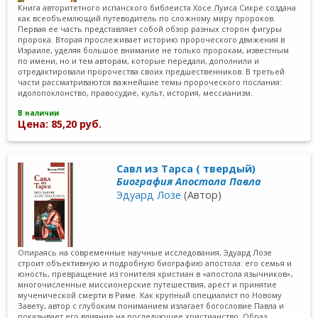
Книга авторитетного испанского библеиста Хосе Луиса Сикре создана
как всеобъемлющий путеводитель по сложному миру пророков.
Первая ее часть представляет собой обзор разных сторон фигуры
пророка. Вторая прослеживает историю пророческого движения в
Израиле, уделяя большое внимание не только пророкам, известным
по имени, но и тем авторам, которые передали, дополнили и
отредактировали пророчества своих предшественников. В третьей
части рассматриваются важнейшие темы пророческого послания:
идолопоклонство, правосудие, культ, история, мессианизм.
В наличии
Цена: 85,20 руб.
Савл из Тарса ( твердый)
Биография Апостола Павла
Эдуард Лозе
(Автор)
Опираясь на современные научные исследования, Эдуард Лозе
строит объективную и подробную биографию апостола: его семья и
юность, превращение из гонителя христиан в «апостола язычников»,
многочисленные миссионерские путешествия, арест и принятие
мученической смерти в Риме. Как крупный специалист по Новому
Завету, автор с глубоким пониманием излагает богословие Павла и
показывает его влияние на последующее христианство. Образ