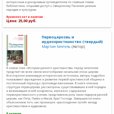
интересным и доходчивым путеводителем по главным темам
библеистики, открывая доступ к Священному Писанию разным
народам и культурам.
Временно нет в наличии
Цена: 25,00 руб.
Первоцерковь и
иудеохристианство (твердый)
Мартин Хенгель
(Автор)
В новом томе «Истории раннего христианства» перед читателем
предстает во всем своем многообразии начальная эпоха церкви.
Всесторонне анализируя исторические источники, авторы подробно
показывают зарождение и развитие первой христианской общины и
постепенный переход к проповеди язычникам. В книге описана
структура первоцеркви, рассмотрены существовавшие в ней порядки
и возникавшие в ней конфликты, изложено содержание
первохристианского учения, представлена роль таких лидеров ранней
церкви, как Петр, Павел и Иаков, брат Господа. Завершается книга
объяснением того, как произошло «расхождение путей» между
христианством и иудаизмом.
В наличии