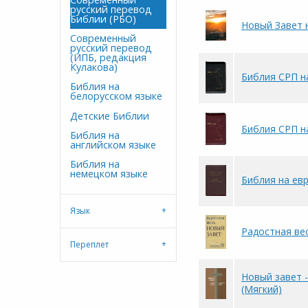
русский перевод
Библии (РБО)
Новый Завет н
Современный
русский перевод
(ИПБ, редакция
Кулакова)
Библия СРП на
Библия на
белорусском языке
Детские Библии
Библия СРП на
Библия на
английском языке
Библия на
немецком языке
Библия на ев
Язык
Радостная ве
Переплет
Новый завет 
(Мягкий)