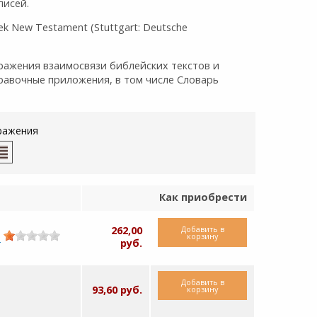
писей.
 New Testament (Stuttgart: Deutsche
ражения взаимосвязи библейских текстов и
равочные приложения, в том числе Словарь
ражения
Как приобрести
Добавить в
262,00
корзину
)
руб.
Добавить в
93,60 руб.
корзину