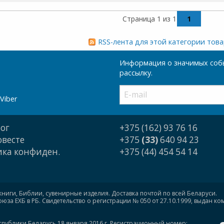
Страница 1 из 1
1
RSS-лента для этой категории тов
Информация о значимых собы
рассылку.
Viber
ог
+375 (162) 93 76 16
овесте
+375
(33)
640 94 23
ка конфиден.
+375 (44) 454 54 14
книги, Библии, сувенирные изделия. Доставка почтой по всей Беларуси.
за ЕХБ в РБ. Свидетельство о регистрации № 050 от 27.10.1999, выдан к
спублики Беларусь 18 января 2016 г. Регистрационный номер: