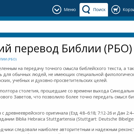
Меню
Поиск
Корз
й перевод Библии (РБО)
ЛИИ (РБО)
еленным на передачу точного смысла библейского текста, а та
ть для обычных людей, не имеющих специальной филологическ
ских, учебных и духовно-просветительских целей.
и полтора столетия, прошедшие со времени выхода Синодально
Нового Заветов, что позволило более точно передать смысл би
с древнееврейского оригинала (Езд 4:8–6:18; 7:12-26 и Дан 2:
и Biblia Hebraica Stuttgartensia (Stuttgart: Deutsche Bibelgese
одчики следовали наиболее авторитетным и надежным реконс