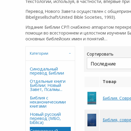
текстологии, используя, в частности, впервые пр
Перевод Нового Завета осуществлен с общепризнан
Bibelgesellschaft/United Bible Societies, 1993).
Издание Библии СРП снабжено аппаратом перекрес
помощи во всестороннем и целостном изучении Б
основных библейских имен и понятий…
Категории
Сортировать
Синодальный
перевод Библии
Отдельные книги
Товар
Библии: Новый
Завет, Псалмы...
Библия с
Библия. Совре
неканоническими
книгами
Новый русский
перевод (МБО,
Библия, совре
biblica)
Современный