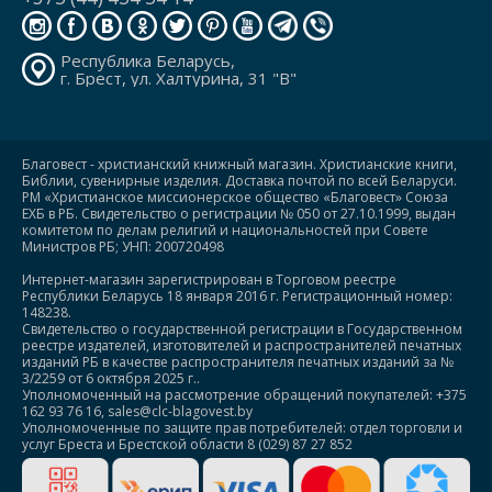
Республика Беларусь,
г. Брест, ул. Халтурина, 31 "В"
Благовест - христианский книжный магазин. Христианские книги,
Библии, сувенирные изделия. Доставка почтой по всей Беларуси.
РМ «Христианское миссионерское общество «Благовест» Союза
ЕХБ в РБ. Свидетельство о регистрации № 050 от 27.10.1999, выдан
комитетом по делам религий и национальностей при Совете
Министров РБ; УНП: 200720498
Интернет-магазин зарегистрирован в Торговом реестре
Республики Беларусь 18 января 2016 г. Регистрационный номер:
148238.
Свидетельство о государственной регистрации в Государственном
реестре издателей, изготовителей и распространителей печатных
изданий РБ в качестве распространителя печатных изданий за №
3/2259 от 6 октября 2025 г..
Уполномоченный на рассмотрение обращений покупателей: +375
162 93 76 16, sales@clc-blagovest.by
Уполномоченные по защите прав потребителей: отдел торговли и
услуг Бреста и Брестской области 8 (029) 87 27 852