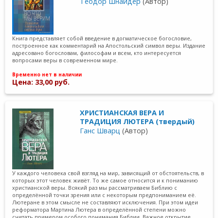
Теодор Шнайдер
(Автор)
Книга представляет собой введение в догматическое богословие,
построенное как комментарий на Апостольский символ веры. Издание
адресовано богословам, философам и всем, кто интересуется
вопросами веры в современном мире.
Временно нет в наличии
Цена: 33,00 руб.
ХРИСТИАНСКАЯ ВЕРА И
ТРАДИЦИЯ ЛЮТЕРА (твердый)
Ганс Шварц
(Автор)
У каждого человека свой взгляд на мир, зависящий от обстоятельств, в
которых этот человек живёт. То же самое относится и к пониманию
христианской веры. Всякий раз мы рассматриваем Библию с
определённой точки зрения или с некоторым предпониманием её.
Лютеране в этом смысле не составляют исключения. При этом идеи
реформатора Мартина Лютера в определённой степени можно
считать примером особого понимания Библии. Важное открытие