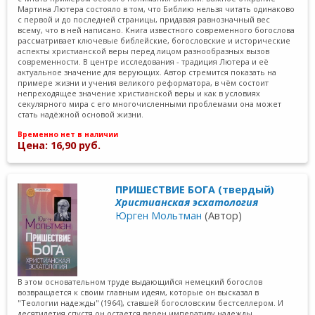
Мартина Лютера состояло в том, что Библию нельзя читать одинаково
с первой и до последней страницы, придавая равнозначный вес
всему, что в ней написано. Книга известного современного богослова
рассматривает ключевые библейские, богословские и исторические
аспекты христианской веры перед лицом разнообразных вызов
современности. В центре исследования - традиция Лютера и её
актуальное значение для верующих. Автор стремится показать на
примере жизни и учения великого реформатора, в чём состоит
непреходящее значение христианской веры и как в условиях
секулярного мира с его многочисленными проблемами она может
стать надёжной основой жизни.
Временно нет в наличии
Цена: 16,90 руб.
ПРИШЕСТВИЕ БОГА (твердый)
Христианская эсхатология
Юрген Мольтман
(Автор)
В этом основательном труде выдающийся немецкий богослов
возвращается к своим главным идеям, которые он высказал в
"Теологии надежды" (1964), ставшей богословским бестселлером. И
десятилетия спустя он остается верен императиву надежды,