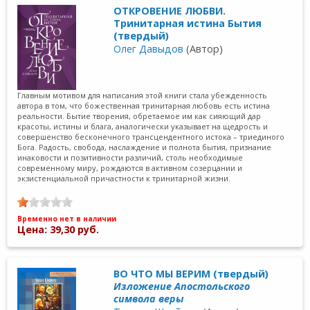
ОТКРОВЕНИЕ ЛЮБВИ.
Тринитарная истина Бытия
(твердый)
Олег Давыдов
(Автор)
Главным мотивом для написания этой книги стала убежденность
автора в том, что божественная тринитарная любовь есть истина
реальности. Бытие творения, обретаемое им как сияющий дар
красоты, истины и блага, аналогически указывает на щедрость и
совершенство бесконечного трансцендентного истока – триединого
Бога. Радость, свобода, наслаждение и полнота бытия, признание
инаковости и позитивности различий, столь необходимые
современному миру, рождаются в активном созерцании и
экзистенциальной причастности к тринитарной жизни.
Временно нет в наличии
Цена: 39,30 руб.
ВО ЧТО МЫ ВЕРИМ (твердый)
Изложение Апостольского
символа веры