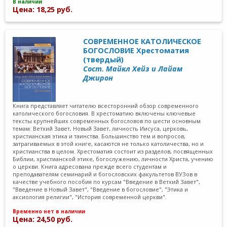
В наличии
Цена: 18,25 руб.
СОВРЕМЕННОЕ КАТОЛИЧЕСКОЕ
БОГОСЛОВИЕ Хрестоматия
(твердый)
Сост. Майкл Хейз и Лайам
Джирон
Книга представляет читателю всесторонний обзор современного
католического богословия. В хрестоматию включены ключевые
тексты крупнейших современных богословов по шести основным
темам: Ветхий Завет, Новый Завет, личность Иисуса, церковь,
христианская этика и таинства. Большинство тем и вопросов,
затрагиваемых в этой книге, касаются не только католичества, но и
христианства в целом. Хрестоматия состоит из разделов, посвященных
Библии, христианской этике, богослужению, личности Христа, учению
о церкви. Книга адресована прежде всего студентам и
преподавателям семинарий и богословских факультетов ВУЗов в
качестве учебного пособия по курсам "Введение в Ветхий Завет",
"Введение в Новый Завет", "Введение в богословие", "Этика и
аксиология религии", "История современной церкви".
Временно нет в наличии
Цена: 24,50 руб.