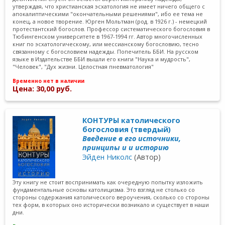
утверждая, что христианская эсхатология не имеет ничего общего с
апокалиптическими "окончательными решениями", ибо ее тема не
конец, а новое творение. Юрген Мольтман (род. в 1926 г.) - немецкий
протестантский богослов. Профессор систематического богословия в
Тюбингенском университете в 1967-1994 гг. Автор многочисленных
книг по эсхатологическому, или мессианскому богословию, тесно
связанному с богословием надежды. Попечитель ББИ. На русском
языке в Издательстве ББИ вышли его книги "Наука и мудрость",
"Человек", "Дух жизни. Целостная пневматология"
Временно нет в наличии
Цена: 30,00 руб.
КОНТУРЫ католического
богословия (твердый)
Введение в его источники,
принципы и и историю
Эйден Николс
(Автор)
Эту книгу не стоит воспринимать как очередную попытку изложить
фундаментальные основы католицизма. Это взгляд не столько со
стороны содержания католического вероучения, сколько со стороны
тех форм, в которых оно исторически возникало и существует в наши
дни.