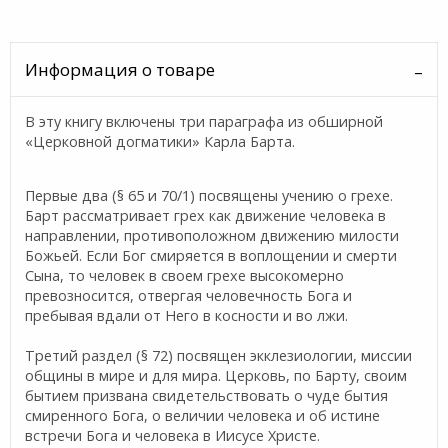
Информация о товаре
В эту книгу включены три параграфа из обширной
«Церковной догматики» Карла Барта.
Первые два (§ 65 и 70/1) посвящены учению о грехе.
Барт рассматривает грех как движение человека в
направлении, противоположном движению милости
Божьей. Если Бог смиряется в воплощении и смерти
Сына, то человек в своем грехе высокомерно
превозносится, отвергая человечность Бога и
пребывая вдали от Него в косности и во лжи.
Третий раздел (§ 72) посвящен экклезиологии, миссии
общины в мире и для мира. Церковь, по Барту, своим
бытием призвана свидетельствовать о чуде бытия
смиренного Бога, о величии человека и об истине
встречи Бога и человека в Иисусе Христе.