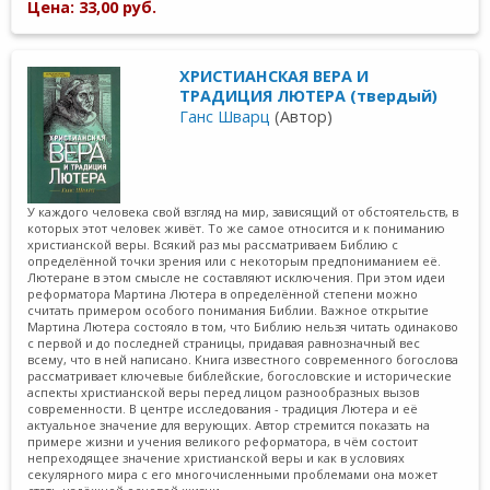
Цена: 33,00 руб.
ХРИСТИАНСКАЯ ВЕРА И
ТРАДИЦИЯ ЛЮТЕРА (твердый)
Ганс Шварц
(Автор)
У каждого человека свой взгляд на мир, зависящий от обстоятельств, в
которых этот человек живёт. То же самое относится и к пониманию
христианской веры. Всякий раз мы рассматриваем Библию с
определённой точки зрения или с некоторым предпониманием её.
Лютеране в этом смысле не составляют исключения. При этом идеи
реформатора Мартина Лютера в определённой степени можно
считать примером особого понимания Библии. Важное открытие
Мартина Лютера состояло в том, что Библию нельзя читать одинаково
с первой и до последней страницы, придавая равнозначный вес
всему, что в ней написано. Книга известного современного богослова
рассматривает ключевые библейские, богословские и исторические
аспекты христианской веры перед лицом разнообразных вызов
современности. В центре исследования - традиция Лютера и её
актуальное значение для верующих. Автор стремится показать на
примере жизни и учения великого реформатора, в чём состоит
непреходящее значение христианской веры и как в условиях
секулярного мира с его многочисленными проблемами она может