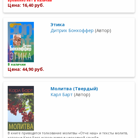
Временно нет в наличии
Цена: 16,40 руб.
Этика
Дитрих Бонхоффер
(Автор)
В наличии
Цена: 44,90 руб.
Молитва (Твердый)
Карл Барт
(Автор)
В книге приводятся толкование молитвы «Отче наш» и тексты молитв,
которые Карл Барт использовал в церковной службе.