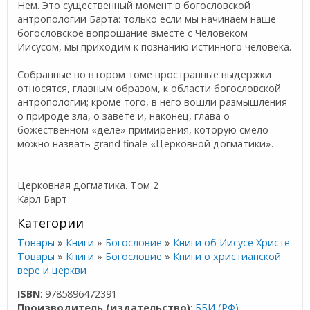
Нем. Это существенный момент в богословской
антропологии Барта: только если мы начинаем наше
богословское вопрошание вместе с Человеком
Иисусом, мы приходим к познанию истинного человека.
Собранные во втором томе пространные выдержки
относятся, главным образом, к области богословской
антропологии; кроме того, в него вошли размышления
о природе зла, о завете и, наконец, глава о
божественном «деле» примирения, которую смело
можно назвать grand finale «Церковной догматики».
Церковная догматика. Том 2
Карл Барт
Категории
Товары
»
Книги
»
Богословие
»
Книги об Иисусе Христе
Товары
»
Книги
»
Богословие
»
Книги о христианской
вере и церкви
ISBN
: 9785896472391
Производитель (издательство)
:
ББИ (РФ)