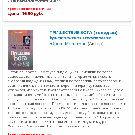
стать надёжной основой жизни.
Временно нет в наличии
Цена: 16,90 руб.
ПРИШЕСТВИЕ БОГА (твердый)
Христианская эсхатология
Юрген Мольтман
(Автор)
В этом основательном труде выдающийся немецкий богослов
возвращается к своим главным идеям, которые он высказал в
"Теологии надежды" (1964), ставшей богословским бестселлером. И
десятилетия спустя он остается верен императиву надежды,
утверждая, что христианская эсхатология не имеет ничего общего с
апокалиптическими "окончательными решениями", ибо ее тема не
конец, а новое творение. Юрген Мольтман (род. в 1926 г.) - немецкий
протестантский богослов. Профессор систематического богословия в
Тюбингенском университете в 1967-1994 гг. Автор многочисленных
книг по эсхатологическому, или мессианскому богословию, тесно
связанному с богословием надежды. Попечитель ББИ. На русском
языке в Издательстве ББИ вышли его книги "Наука и мудрость",
"Человек", "Дух жизни. Целостная пневматология"
Временно нет в наличии