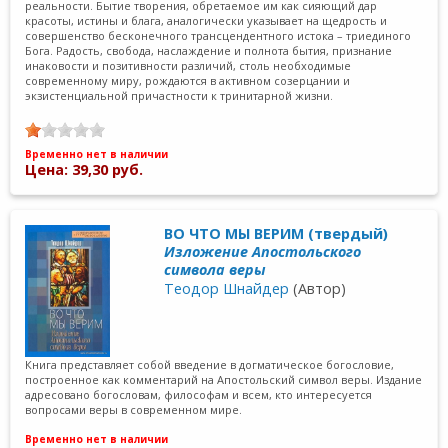
реальности. Бытие творения, обретаемое им как сияющий дар
красоты, истины и блага, аналогически указывает на щедрость и
совершенство бесконечного трансцендентного истока – триединого
Бога. Радость, свобода, наслаждение и полнота бытия, признание
инаковости и позитивности различий, столь необходимые
современному миру, рождаются в активном созерцании и
экзистенциальной причастности к тринитарной жизни.
Временно нет в наличии
Цена: 39,30 руб.
ВО ЧТО МЫ ВЕРИМ (твердый)
Изложение Апостольского
символа веры
Теодор Шнайдер
(Автор)
Книга представляет собой введение в догматическое богословие,
построенное как комментарий на Апостольский символ веры. Издание
адресовано богословам, философам и всем, кто интересуется
вопросами веры в современном мире.
Временно нет в наличии