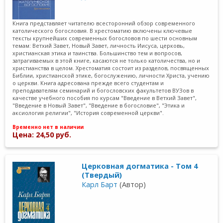
Книга представляет читателю всесторонний обзор современного
католического богословия. В хрестоматию включены ключевые
тексты крупнейших современных богословов по шести основным
темам: Ветхий Завет, Новый Завет, личность Иисуса, церковь,
христианская этика и таинства. Большинство тем и вопросов,
затрагиваемых в этой книге, касаются не только католичества, но и
христианства в целом. Хрестоматия состоит из разделов, посвященных
Библии, христианской этике, богослужению, личности Христа, учению
о церкви. Книга адресована прежде всего студентам и
преподавателям семинарий и богословских факультетов ВУЗов в
качестве учебного пособия по курсам "Введение в Ветхий Завет",
"Введение в Новый Завет", "Введение в богословие", "Этика и
аксиология религии", "История современной церкви".
Временно нет в наличии
Цена: 24,50 руб.
Церковная догматика - Том 4
(Твердый)
Карл Барт
(Автор)