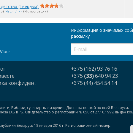
 детства (Твердый)
ор),
Чарлі Лінч
(Иллюстрации)
Информация о значимых собы
рассылку.
Viber
ог
+375 (162) 93 76 16
овесте
+375
(33)
640 94 23
ка конфиден.
+375 (44) 454 54 14
книги, Библии, сувенирные изделия. Доставка почтой по всей Беларуси.
за ЕХБ в РБ. Свидетельство о регистрации № 050 от 27.10.1999, выдан к
спублики Беларусь 18 января 2016 г. Регистрационный номер: