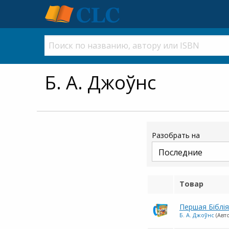
Б. А. Джоўнс
Разобрать на
Товар
Першая Біблія
Б. А. Джоўнс
(Авт