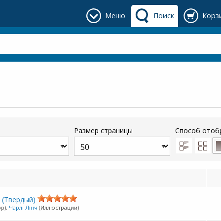
Меню
Поиск
Корз
Размер страницы
Способ отоб
 (Твердый)
ор),
Чарлі Лінч
(Иллюстрации)