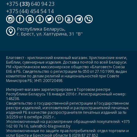
+375
(33)
640 94 23
+375 (44) 454 54 14
Республика Беларусь,
г. Брест, ул. Халтурина, 31 "В"
Благовест - христианский книжный магазин. Христианские книги,
Библии, сувенирные изделия. Доставка почтой по всей Беларуси.
РМ «Христианское миссионерское общество «Благовест» Союза
ЕХБ в РБ. Свидетельство о регистрации № 050 от 27.10.1999, выдан
комитетом по делам религий и национальностей при Совете
Министров РБ; УНП: 200720498
Интернет-магазин зарегистрирован в Торговом реестре
Республики Беларусь 18 января 2016 г. Регистрационный номер:
148238.
Свидетельство о государственной регистрации в Государственном
реестре издателей, изготовителей и распространителей печатных
изданий РБ в качестве распространителя печатных изданий за №
3/2259 от 6 октября 2025 г..
Уполномоченный на рассмотрение обращений покупателей: +375
162 93 76 16, sales@clc-blagovest.by
Уполномоченные по защите прав потребителей: отдел торговли и
услуг Бреста и Брестской области 8 (029) 87 27 852