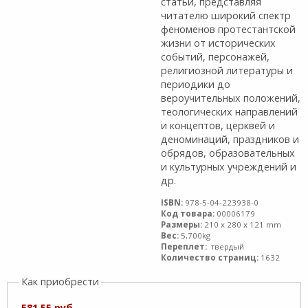
статьи, представляя
читателю широкий спектр
феноменов протестантской
жизни от исторических
событий, персонажей,
религиозной литературы и
периодики до
вероучительных положений,
теологических направлений
и концептов, церквей и
деноминаций, праздников и
обрядов, образовательных
и культурных учреждений и
др.
ISBN:
978-5-04-223938-0
Код товара:
00006179
Размеры:
210 x 280 x 121 mm
Вес:
5,700kg
Переплет:
твердый
Количество страниц:
1632
Как приобрести
581,55 руб.