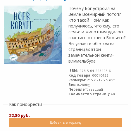
Почему Бог устроил на
Земле Всемирный потоп?
Кто такой Ной? Как
получилось, что ему, его
семье и животным удалось
спастись от гнева Божьего?
Вы узнаете об этом на
страницах этой
замечательной книги-
виммельбуха!
ISBN:
978-5-04-225495-6
Код товара:
00010433
Размеры:
215 x 217 x 5 mm
Вес:
0,280kg
Переплет:
твердый
Количество страниц:
40
Как приобрести
22,80 руб.
Добавить в корзину