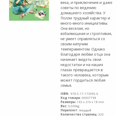
века, и приключения и даже
советы по ведению
домашнего хозяйства. У
Полли трудный характер и
много-много инициативы.
Она веселая, но
взбалмошная и строптивая,
не умеет справляться со
своим кипучим
темпераментом. Однако
благодаря любви отца она
начинает видеть свои
недостатки и на наших
глазах превращается в
такого человека, которым
может гордиться любая
семья.
ISBN:
978-5-17-173095-6
Код товара:
00007798
Размеры:
165 x 216 x 18 mm
Вес:
0,500kg
Переплет:
твердый
Количество страниц:
320