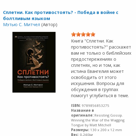
Сплетни. Как противостоять? - Победа в войне с
болтливым языком
Мэтью С. Митчел
(Автор)
Книга "Сплетни. Как
противостоять?" расскажет
вам не только о библейских
предостережениях о
сплетнях, но и том, как
истина Евангелия может
освободить от этого
искушения. Вопросы для
обсуждения в группах
помогут углубиться в теме.
ISBN:
9789856853275
Название в
оригинале:
Resisting Gossip.
Winning the War of the Wagging
Tongue by Matt Mitchell
Размеры:
130 x 200 x 12 mm
Вес:
0,240kg