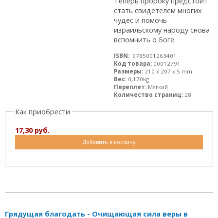
Теперь пророку предстоит
стать свидетелем многих
чудес и помочь
израильскому народу снова
вспомнить о Боге.
ISBN:
9785001263401
Код товара:
00012791
Размеры:
210 x 207 x 5 mm
Вес:
0,170kg
Переплет:
Мягкий
Количество страниц:
28
Как приобрести
17,30 руб.
Добавить в корзину
Грядущая благодать - Очищающая сила веры в