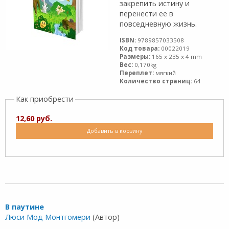
закрепить истину и
перенести ее в
повседневную жизнь.
ISBN:
9789857033508
Код товара:
00022019
Размеры:
165 x 235 x 4 mm
Вес:
0,170kg
Переплет:
мягкий
Количество страниц:
64
Как приобрести
12,60 руб.
Добавить в корзину
В паутине
Люси Мод Монтгомери
(Автор)