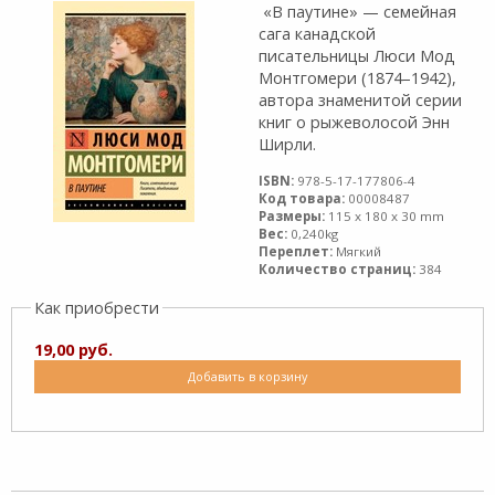
«В паутине» — семейная
сага канадской
писательницы Люси Мод
Монтгомери (1874–1942),
автора знаменитой серии
книг о рыжеволосой Энн
Ширли.
ISBN:
978-5-17-177806-4
Код товара:
00008487
Размеры:
115 x 180 x 30 mm
Вес:
0,240kg
Переплет:
Мягкий
Количество страниц:
384
Как приобрести
19,00 руб.
Добавить в корзину