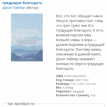
грядущую благодать
Джон Пайпер
(Автор)
Все, что Бог обещает нам в
Иисусе, противостоит тому,
что грех сулит вне Его.
Грядущая благодать И есть
великая перспектива
Божьей славы. А вера —
удовлетворение в грядущей
благодати. Поэтому жизнь,
описанную в данной книге,
Джон Пайпер называет
жизнью по вере в грядущую
благодать.
ISBN:
9785745420054
Код товара:
00011202
Размеры:
147 x 205 x 26 mm
Вес:
0,590kg
Переплет:
твердый
Количество страниц:
432
Как приобрести