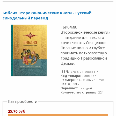
Библия Второканонические книги - Русский
синодальный перевод
«Библия.
Второканонические книги»
— издание для тех, кто
хочет читать Священное
Писание полно и глубже
понимать ветхозаветную
традицию Православной
Церкви.
ISBN:
978-5-04-208361-7
Код товара:
00006677
Размеры:
145 x 206 x 15 mm
Вес:
0,300kg
Переплет:
твердый
Количество страниц:
224
Как приобрести
25,70 руб.