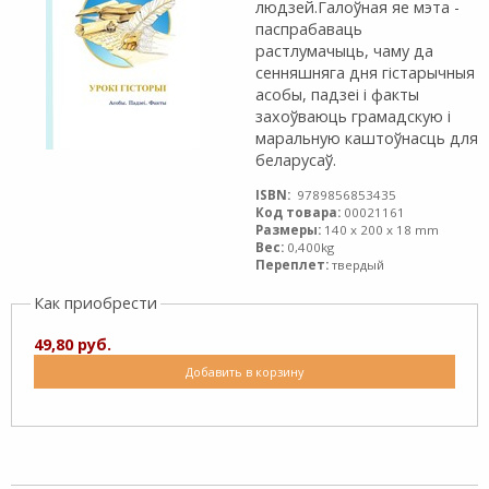
людзей.Галоўная яе мэта -
паспрабаваць
растлумачыць, чаму да
сенняшняга дня гістарычныя
асобы, падзеі і факты
захоўваюць грамадскую і
маральную каштоўнасць для
беларусаў.
ISBN:
9789856853435
Код товара:
00021161
Размеры:
140 x 200 x 18 mm
Вес:
0,400kg
Переплет:
твердый
Как приобрести
49,80 руб.
Добавить в корзину