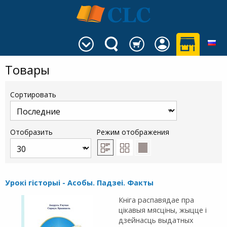
Товары
Сортировать
Отобразить
Режим отображения
Урокі гісторыі - Асобы. Падзеі. Факты
Кніга распавядае пра
цікавыя мясціны, жыцце і
дзейнасць выдатных