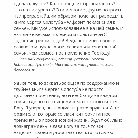
сделать лучше? Как вообще их организовать?
Что на них урвать? Эти и многие другие вопросы
наипрекраснейшим образом помогает разрешить
книга Сергея Сологуба «Алфавит поклонения в
семье». Мы уже использовали ее в нашей семье. И
нашли ее весьма полезной и практичной!С
гадостью рекомендую! Ведь нет ничего более
славного и нужного для созида¬ем счастливой
семьи, чем совместное поклонение Господу!
Евгений Бахмутский, пастор-учитель Русской
Библейской Церкви (г. Москва) доктор практического
богословия
Удивительно захватывающая по содержанию и
глубине книга Сергея Сологуба не просто
достойна прочтения, но и необходима каждой
семье, где по-настоящему желают поклоняться
Богу. Я уверен, читающие не разочаруются. А те
родители, которые согласятся прочитанное
применять в повседневной жизни, будут обильно
вознаграждены. Слава Богу за то, что Он
наделяет своей мудростью тех, кто готов ею