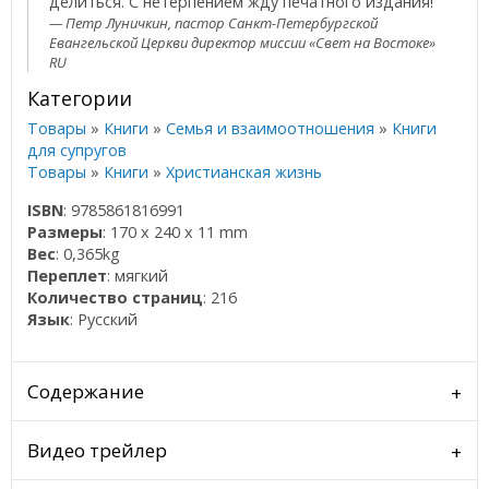
делиться. С нетерпением жду печатного издания!
Петр Луничкин, пастор Санкт-Петербургской
Евангельской Церкви директор миссии «Свет на Востоке»
RU
Категории
Товары
»
Книги
»
Семья и взаимоотношения
»
Книги
для супругов
Товары
»
Книги
»
Христианская жизнь
ISBN
: 9785861816991
Размеры
: 170 x 240 x 11 mm
Вес
: 0,365kg
Переплет
: мягкий
Количество страниц
: 216
Язык
: Русский
Содержание
Видео трейлер