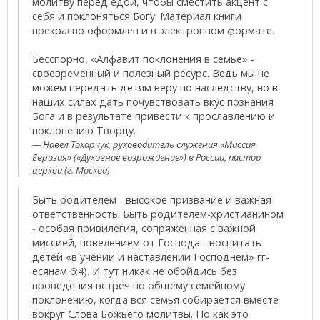
молитву перед едой, чтобы сместить акцент с
себя и поклоняться Богу. Материал книги
прекрасно оформлен и в электронном формате.
Бесспорно, «Алфавит поклонения в семье» -
своевременный и полезный ресурс. Ведь мы не
можем передать детям веру по наследству, но в
наших силах дать почувствовать вкус познания
Бога и в результате привести к прославлению и
поклонению Творцу.
Навел Токарчук, руководитель служения «Миссия
Евразия» («Духовное возрождение») в России, пастор
церкви (г. Москва)
Быть родителем - высокое призвание и важная
ответственность. Быть родителем-христианином
- особая привилегия, сопряженная с важной
миссией, повелением от Господа - воспитать
детей «в учении и наставлении Господнем» гг-
есянам 6:4). И тут никак не обойдись без
проведения встреч по общему семейному
поклонению, когда вся семья собирается вместе
вокруг Слова Божьего молитвы. Но как это