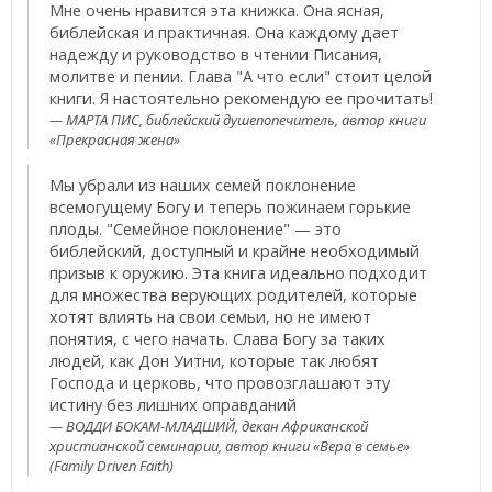
Мне очень нравится эта книжка. Она ясная,
библейская и практичная. Она каждому дает
надежду и руководство в чтении Писания,
молитве и пении. Глава "А что если" стоит целой
книги. Я настоятельно рекомендую ее прочитать!
МАРТА ПИС, библейский душепопечитель, автор книги
«Прекрасная жена»
Мы убрали из наших семей поклонение
всемогущему Богу и теперь пожинаем горькие
плоды. "Семейное поклонение" — это
библейский, доступный и крайне необходимый
призыв к оружию. Эта книга идеально подходит
для множества верующих родителей, которые
хотят влиять на свои семьи, но не имеют
понятия, с чего начать. Слава Богу за таких
людей, как Дон Уитни, которые так любят
Господа и церковь, что провозглашают эту
истину без лишних оправданий
ВОДДИ БОКАМ-МЛАДШИЙ, декан Африканской
христианской семинарии, автор книги «Вера в семье»
(Family Driven Faith)