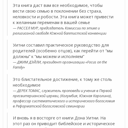
Эта книга даст вам все необходимое, чтобы
вести свою семью в поклонении без страха,
неловкости и робости. Эта книга может привести
к желанным переменам в вашей семье
РАССЕЛ МУР, председатель Комиссии по этике и
религиозной свободе Южной баптистской конвенции
Уитни составил практическое руководство для
родителей (особенно отцов), как перейти от “мы
должны” к “мы можем и исполняем”
ДЖИМ ДЭЙЛИ, президент организации «Focus on the
Family»
Это блистательное достижение, к тому же столь
необходимое
ДЕРЕК ТОМАС, служитель проповеди и учения в Первой
пресвитерианской церкви, (Колумбия, Южная Каролина),
профессор систематического и исторического богословия
в Реформатской богословской семинарии
И вновь я в восторге от книги Дона Уитни. На
этот раз он приводит библейское и историческое