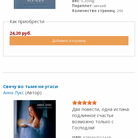
Вес:
0,300kg
Переплет:
мягкий
Количество страниц:
246
Как приобрести
24,20 руб.
Добавить в корзину
Свечу во тьме не угаси
Анна Лукс
(Автор)
Две повести, одна истина:
подлинное счастье
возможно только с
Господом!
ISBN:
9785903010448