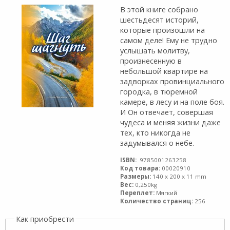
В этой книге собрано
шестьдесят историй,
которые произошли на
самом деле! Ему не трудно
услышать молитву,
произнесенную в
небольшой квартире на
задворках провинциального
городка, в тюремной
камере, в лесу и на поле боя.
И Он отвечает, совершая
чудеса и меняя жизни даже
тех, кто никогда не
задумывался о небе.
ISBN:
9785001263258
Код товара:
00020910
Размеры:
140 x 200 x 11 mm
Вес:
0,250kg
Переплет:
Мягкий
Количество страниц:
256
Как приобрести