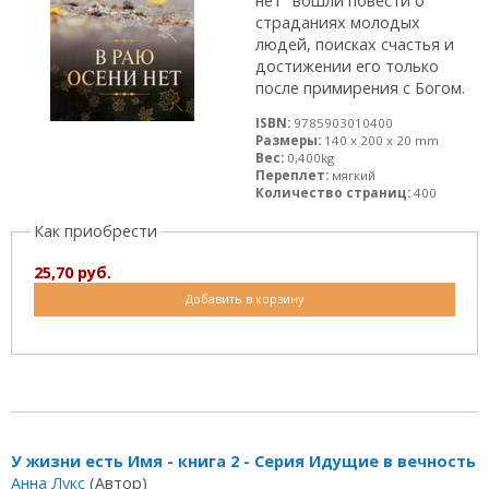
нет" вошли повести о
страданиях молодых
людей, поисках счастья и
достижении его только
после примирения с Богом.
ISBN:
9785903010400
Размеры:
140 x 200 x 20 mm
Вес:
0,400kg
Переплет:
мягкий
Количество страниц:
400
Как приобрести
25,70 руб.
Добавить в корзину
У жизни есть Имя - книга 2 - Серия Идущие в вечность
Анна Лукс
(Автор)