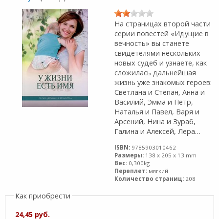
На страницах второй части
серии повестей «Идущие в
вечность» вы станете
свидетелями нескольких
новых судеб и узнаете, как
сложилась дальнейшая
жизнь уже знакомых героев:
Светлана и Степан, Анна и
Василий, Эмма и Петр,
Наталья и Павел, Варя и
Арсений, Нина и Зураб,
Галина и Алексей, Лера…
ISBN:
9785903010462
Размеры:
138 x 205 x 13 mm
Вес:
0,300kg
Переплет:
мягкий
Количество страниц:
208
Как приобрести
24,45 руб.