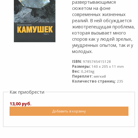
развертывающимся
сюжетом на фоне
современных жизненных
реалий. В ней обсуждается
животрепещущая проблема,
которая вызывает много
споров как у людей зрелых,
умудренных опытом, так и у
молодых.
ISBN:
9785745415128
Размеры:
140 x 205 x 11 mm
Вес:
0,245kg
Переплет:
мягкий
Количество страниц:
235
Как приобрести
13,00 руб.
Добавить в корзину