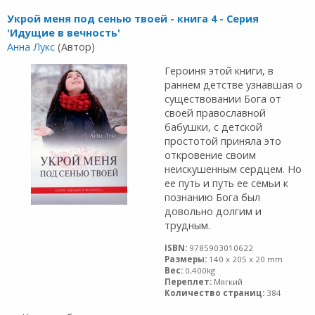
Укрой меня под сенью твоей - книга 4 - Серия
'Идущие в вечность'
Анна Лукс
(Автор)
Героиня этой книги, в
раннем детстве узнавшая о
существовании Бога от
своей православной
бабушки, с детской
простотой приняла это
откровение своим
неискушенным сердцем. Но
ее путь и путь ее семьи к
познанию Бога был
довольно долгим и
трудным.
ISBN:
9785903010622
Размеры:
140 x 205 x 20 mm
Вес:
0,400kg
Переплет:
Мягкий
Количество страниц:
384