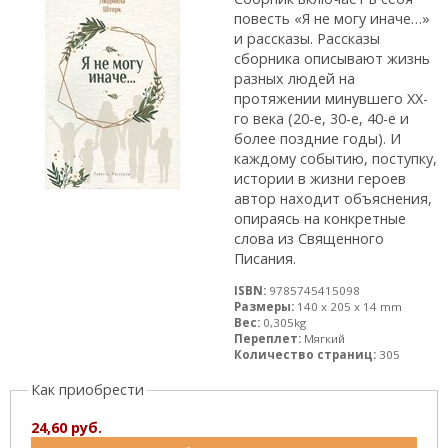
повесть «Я не могу иначе…»
и рассказы. Рассказы
сборника описывают жизнь
разных людей на
протяжении минувшего ХХ-
го века (20-е, 30-е, 40-е и
более поздние годы). И
каждому событию, поступку,
истории в жизни героев
автор находит объяснения,
опираясь на конкретные
слова из Священного
Писания.
ISBN:
9785745415098
Размеры:
140 x 205 x 14 mm
Вес:
0,305kg
Переплет:
Мягкий
Количество страниц:
305
Как приобрести
24,60 руб.