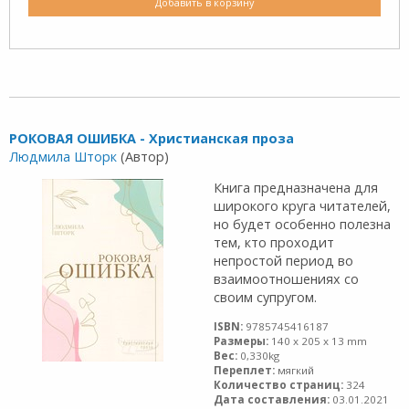
Добавить в корзину
РОКОВАЯ ОШИБКА - Христианская проза
Людмила Шторк
(Автор)
Книга предназначена для
широкого круга читателей,
но будет особенно полезна
тем, кто проходит
непростой период во
взаимоотношениях со
своим супругом.
ISBN:
9785745416187
Размеры:
140 x 205 x 13 mm
Вес:
0,330kg
Переплет:
мягкий
Количество страниц:
324
Дата составления:
03.01.2021