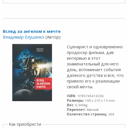
Вслед за ангелом к мечте
Владимир Елушенко
(Автор)
Сценарист и одновременно
продюсер фильма, дав
интервью в этот
знаменательный для него
день, вспоминает события
далекого детства и все, что
привело его к реализации
своей мечты.
ISBN:
9785745414336
Размеры:
148 x 210 x 13 mm
Вес:
0,340kg
Переплет:
Мягкий
Количество страниц:
304
Как приобрести