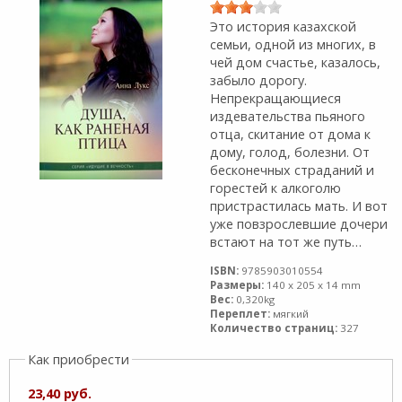
Это история казахской
семьи, одной из многих, в
чей дом счастье, казалось,
забыло дорогу.
Непрекращающиеся
издевательства пьяного
отца, скитание от дома к
дому, голод, болезни. От
бесконечных страданий и
горестей к алкоголю
пристрастилась мать. И вот
уже повзрослевшие дочери
встают на тот же путь…
ISBN:
9785903010554
Размеры:
140 x 205 x 14 mm
Вес:
0,320kg
Переплет:
мягкий
Количество страниц:
327
Как приобрести
23,40 руб.