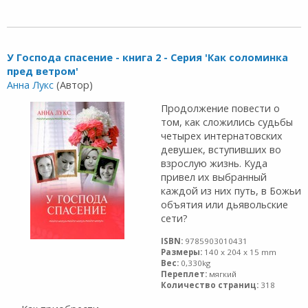
У Господа спасение - книга 2 - Серия 'Как соломинка
пред ветром'
Анна Лукс
(Автор)
Продолжение повести о
том, как сложились судьбы
четырех интернатовских
девушек, вступивших во
взрослую жизнь. Куда
привел их выбранный
каждой из них путь, в Божьи
объятия или дьявольские
сети?
ISBN:
9785903010431
Размеры:
140 x 204 x 15 mm
Вес:
0,330kg
Переплет:
мягкий
Количество страниц:
318