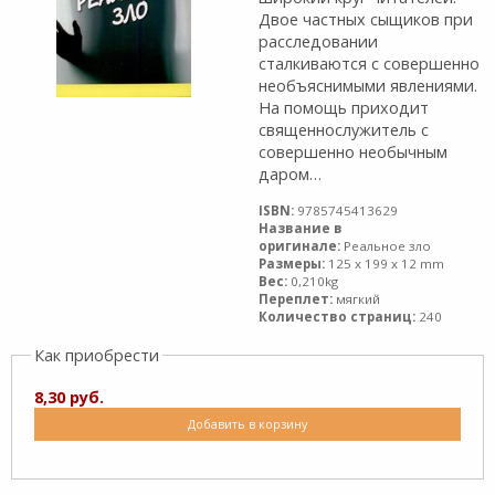
Двое частных сыщиков при
расследовании
сталкиваются с совершенно
необъяснимыми явлениями.
На помощь приходит
священнослужитель с
совершенно необычным
даром…
ISBN:
9785745413629
Название в
оригинале:
Реальное зло
Размеры:
125 x 199 x 12 mm
Вес:
0,210kg
Переплет:
мягкий
Количество страниц:
240
Как приобрести
8,30 руб.
Добавить в корзину