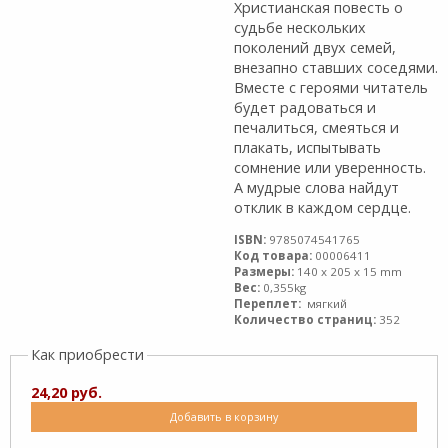
Христианская повесть о
судьбе нескольких
поколений двух семей,
внезапно ставших соседями.
Вместе с героями читатель
будет радоваться и
печалиться, смеяться и
плакать, испытывать
сомнение или уверенность.
А мудрые слова найдут
отклик в каждом сердце.
ISBN:
9785074541765
Код товара:
00006411
Размеры:
140 x 205 x 15 mm
Вес:
0,355kg
Переплет:
мягкий
Количество страниц:
352
Как приобрести
24,20 руб.
Добавить в корзину