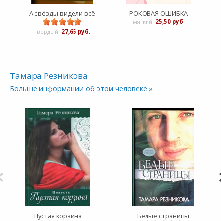
А звёзды видели всё
РОКОВАЯ ОШИБКА
Поро
мягкий:
25,50 руб.
твердый:
27,65 руб.
Тамара Резникова
Больше информации об этом человеке »
Пустая корзина
Белые страницы