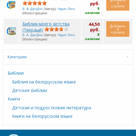
в
руб.
корзину
Б. А. Джоўнс
(Автор),
Чарлі Лінч
В
(Иллюстрации)
наличии
Библия моего детства
44,50
Добавить
в
руб.
(Твердый)
корзину
Б. А. Джоўнс
(Автор),
Чарлі Лінч
В
(Иллюстрации)
наличии
Категории
Библии
Библия на белорусском языке
Детские Библии
Книги
Детская и подростковая литература
Книги на белорусском языке