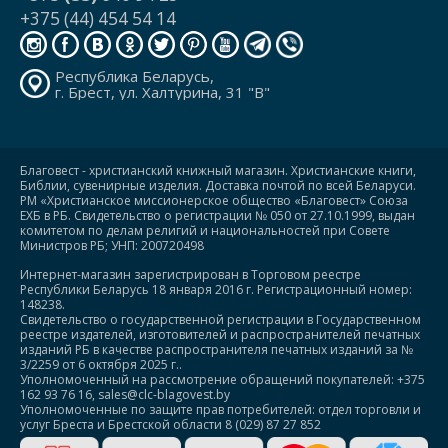
+375 (44) 454 54 14
Республика Беларусь,
г. Брест, ул. Халтурина, 31 "В"
Благовест - христианский книжный магазин. Христианские книги,
Библии, сувенирные изделия. Доставка почтой по всей Беларуси.
РМ «Христианское миссионерское общество «Благовест» Союза
ЕХБ в РБ. Свидетельство о регистрации № 050 от 27.10.1999, выдан
комитетом по делам религий и национальностей при Совете
Министров РБ; УНП: 200720498
Интернет-магазин зарегистрирован в Торговом реестре
Республики Беларусь 18 января 2016 г. Регистрационный номер:
148238.
Свидетельство о государственной регистрации в Государственном
реестре издателей, изготовителей и распространителей печатных
изданий РБ в качестве распространителя печатных изданий за №
3/2259 от 6 октября 2025 г..
Уполномоченный на рассмотрение обращений покупателей: +375
162 93 76 16, sales@clc-blagovest.by
Уполномоченные по защите прав потребителей: отдел торговли и
услуг Бреста и Брестской области 8 (029) 87 27 852