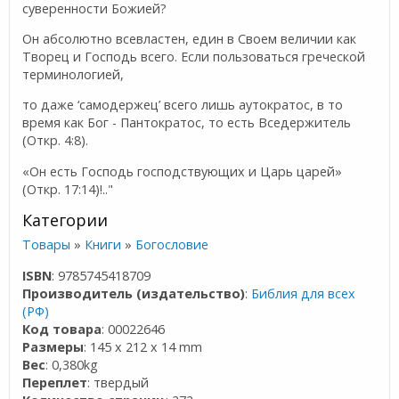
суверенности Божией?
Он абсолютно всевластен, един в Своем величии как
Творец и Господь всего. Если пользоваться греческой
терминологией,
то даже ‘самодержец’ всего лишь аутократос, в то
время как Бог - Пантократос, то есть Вседержитель
(Откр. 4:8).
«Он есть Господь господствующих и Царь царей»
(Откр. 17:14)!.."
Категории
Товары
»
Книги
»
Богословие
ISBN
: 9785745418709
Производитель (издательство)
:
Библия для всех
(РФ)
Код товара
: 00022646
Размеры
: 145 x 212 x 14 mm
Вес
: 0,380kg
Переплет
: твердый