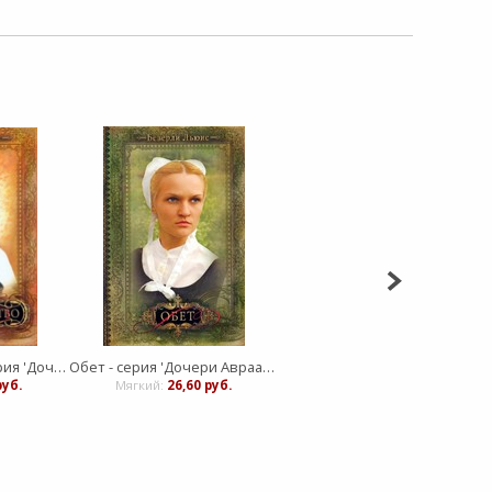
Предательство - серия 'Дочери Авраама' - книга 2
Обет - серия 'Дочери Авраама' - книга 1
руб.
Мягкий:
26,60 руб.