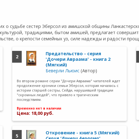
 о судьбе сестер Эберсол из амишской общины Ланкастерског
культурой, традициями, бытом амишей, предлагает совершить
стве, о крепости семейных уз, силе надежды и радости прощ
Предательство - серия
2
'Дочери Авраама' - книга 2
(Мягкий)
Беверли Льюис
(Автор)
Во втором романе серии "Дочери Авраама" читателей ждет
продолжение хроники семьи Эберсол, которая началась с
истории старшей сестры, Сейди, нарушившей традиции
"скромных людей", что привело к трагическим
последствиям.
Временно нет в наличии
Цена: 18,00 руб.
Откровение - книга 5 (Мягкий)
5
Cерия 'Дочери Авраама'