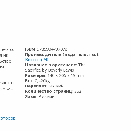
ISBN
: 9785904737078
реча со
Производитель (издательство)
:
я из
Виссон (РФ)
ьстве
Название в оригинале
: The
ям
Sacrifice by Beverly Lewis
Размеры
: 140 x 205 x 19 mm
Вес
: 0,420kg
вляют ее
Переплет
: Мягкий
мьи...
Количество страниц
: 352
Язык
: Русский
авторов