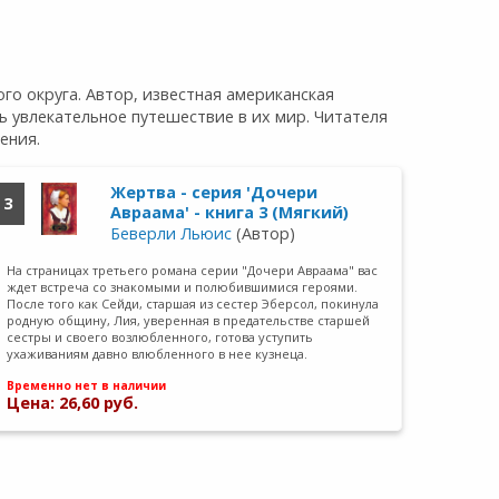
о округа. Автор, известная американская
 увлекательное путешествие в их мир. Читателя
ения.
Жертва - серия 'Дочери
3
Авраама' - книга 3 (Мягкий)
Беверли Льюис
(Автор)
На страницах третьего романа серии "Дочери Авраама" вас
ждет встреча со знакомыми и полюбившимися героями.
После того как Сейди, старшая из сестер Эберсол, покинула
родную общину, Лия, уверенная в предательстве старшей
сестры и своего возлюбленного, готова уступить
ухаживаниям давно влюбленного в нее кузнеца.
Временно нет в наличии
Цена: 26,60 руб.