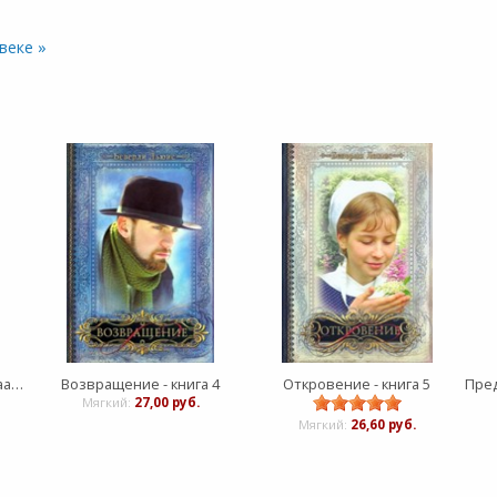
веке »
Обет - серия 'Дочери Авраама' - книга 1
Возвращение - книга 4
Откровение - книга 5
Мягкий:
27,00 руб.
Мягкий:
26,60 руб.