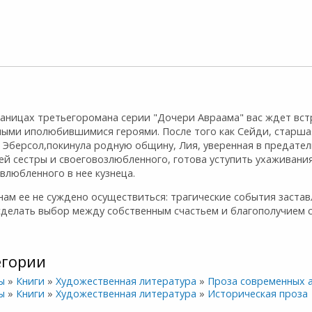
раницах третьегоромана серии "Дочери Авраама" вас ждет вст
мыми иполюбившимися героями. После того как Сейди, старша
 Эберсол,покинула родную общину, Лия, уверенная в предател
ей сестры и своеговозлюбленного, готова уступить ухаживани
влюбленного в нее кузнеца.
ам ее не суждено осуществиться: трагические события заста
делать выбор между собственным счастьем и благополучием се
егории
ы
»
Книги
»
Художественная литература
»
Проза современных 
ы
»
Книги
»
Художественная литература
»
Историческая проза