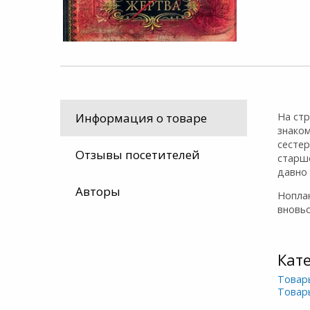
На ст
Информация о товаре
знако
сестер
Отзывы посетителей
старш
давно 
Авторы
Ноплан
вновьс
Кат
Товар
Товар