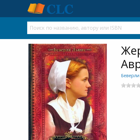
Жер
Авр
Беверли