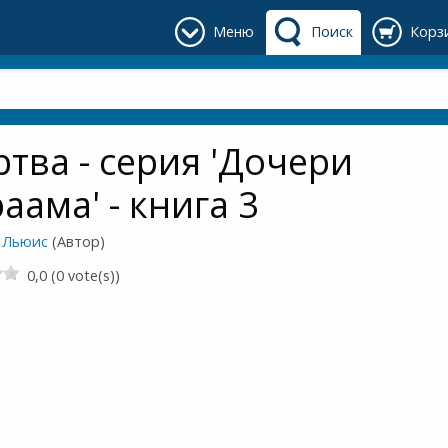
Меню
Поиск
Корз
тва - серия 'Дочери
аама' - книга 3
 Льюис
(Автор)
0,0 (0 vote(s))