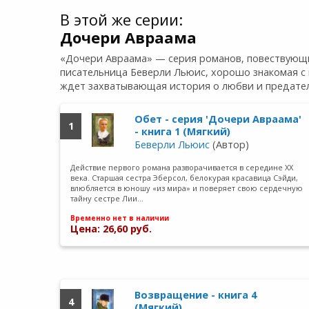
В этой же серии:
Дочери Авраама
«Дочери Авраама» — серия романов, повествующих
писательница Беверли Льюис, хорошо знакомая с 
ждет захватывающая история о любви и предатель
Обет - серия 'Дочери Авраама'
1
- книга 1 (Мягкий)
Беверли Льюис
(Автор)
Действие первого романа разворачивается в середине XX
века. Старшая сестра Эберсол, белокурая красавица Сэйди,
влюбляется в юношу «из мира» и поверяет свою сердечную
тайну сестре Лии…
Временно нет в наличии
Цена: 26,60 руб.
Возвращение - книга 4
4
(Мягкий)