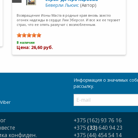
Беверли Льюис
(Автор)
Возвращение Ионы Маста в родные края вновь зажгло
огонек надежды в сердце Лии Эберсол. И все же ее терзает
страх, что ее опять разлучат с возлюбленным.
В наличии
Цена: 26,60 руб.
Информация о значимых собы
рассылку.
Viber
ог
+375 (162) 93 76 16
овесте
+375
(33)
640 94 23
ка конфиден.
+375 (44) 454 54 14