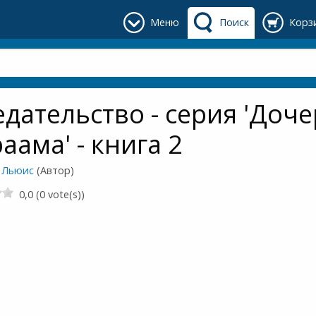
Меню
Поиск
Корз
дательство - серия 'Доч
аама' - книга 2
 Льюис
(Автор)
0,0 (0 vote(s))