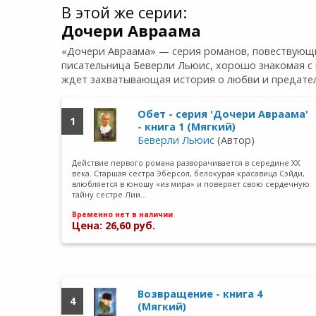
В этой же серии:
Дочери Авраама
«Дочери Авраама» — серия романов, повествующих
писательница Беверли Льюис, хорошо знакомая с 
ждет захватывающая история о любви и предатель
Обет - серия 'Дочери Авраама'
1
- книга 1 (Мягкий)
Беверли Льюис
(Автор)
Действие первого романа разворачивается в середине XX
века. Старшая сестра Эберсол, белокурая красавица Сэйди,
влюбляется в юношу «из мира» и поверяет свою сердечную
тайну сестре Лии…
Временно нет в наличии
Цена: 26,60 руб.
Возвращение - книга 4
4
(Мягкий)