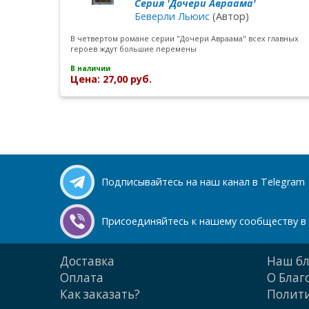
Cерия 'Дочери Авраама'
Беверли Льюис
(Автор)
В четвертом романе серии "Дочери Авраама" всех главных
героев ждут большие перемены
В наличии
Цена: 27,00 руб.
Подписывайтесь на наш канал в Telegram
Присоединяйтесь к нашему сообществу в 
Доставка
Наш бл
Оплата
О Благ
Как заказать?
Полити