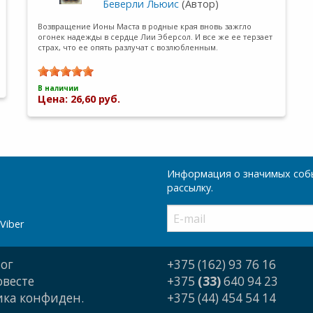
Беверли Льюис
(Автор)
Возвращение Ионы Маста в родные края вновь зажгло
огонек надежды в сердце Лии Эберсол. И все же ее терзает
страх, что ее опять разлучат с возлюбленным.
В наличии
Цена: 26,60 руб.
Информация о значимых собы
рассылку.
Viber
ог
+375 (162) 93 76 16
овесте
+375
(33)
640 94 23
ка конфиден.
+375 (44) 454 54 14