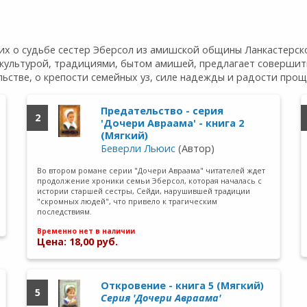
 о судьбе сестер Эберсол из амишской общины Ланкастерског
культурой, традициями, бытом амишей, предлагает совершить
стве, о крепости семейных уз, силе надежды и радости прощ
Предательство - серия
2
'Дочери Авраама' - книга 2
(Мягкий)
Беверли Льюис
(Автор)
Во втором романе серии "Дочери Авраама" читателей ждет
продолжение хроники семьи Эберсол, которая началась с
истории старшей сестры, Сейди, нарушившей традиции
"скромных людей", что привело к трагическим
последствиям.
Временно нет в наличии
Цена: 18,00 руб.
Откровение - книга 5 (Мягкий)
5
Cерия 'Дочери Авраама'