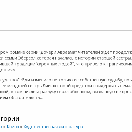
ором романе серии"Дочери Авраама" читателей ждет продол
и семьи Эберсол,которая началась с истории старшей сестры,
ившей традиции"скромных людей", что привело к трагически
дствиям.
судствоСейди изменило не только ее собственную судьбу, но 
у ее младшей сестрыЛии, которой предстоит выдержать нема
ний, в том числе и разлуку свозлюбленным, вызванную не про
ием обстоятельств...
егории
ы
»
Книги
»
Художественная литература