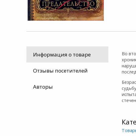
Во вт
Информация о товаре
хроник
наруш
Отзывы посетителей
после
Безрас
Авторы
судьб
испыта
стечен
Кат
Товар