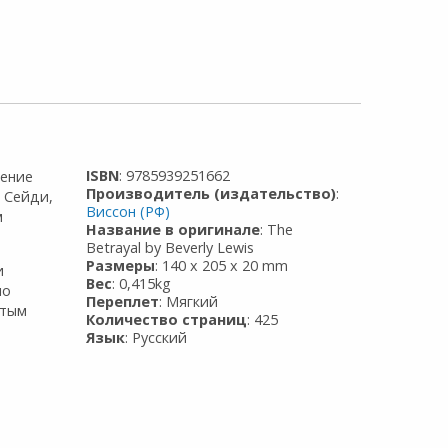
ISBN
: 9785939251662
жение
Производитель (издательство)
:
 Сейди,
Виссон (РФ)
м
Название в оригинале
: The
Betrayal by Beverly Lewis
Размеры
: 140 x 205 x 20 mm
и
Вес
: 0,415kg
ло
Переплет
: Мягкий
стым
Количество страниц
: 425
Язык
: Русский