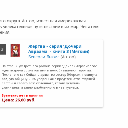
о округа. Автор, известная американская
 увлекательное путешествие в их мир. Читателя
ения.
Жертва - серия 'Дочери
3
Авраама' - книга 3 (Мягкий)
Беверли Льюис
(Автор)
На страницах третьего романа серии "Дочери Авраама" вас
ждет встреча со знакомыми и полюбившимися героями.
После того как Сейди, старшая из сестер Эберсол, покинула
родную общину, Лия, уверенная в предательстве старшей
сестры и своего возлюбленного, готова уступить
ухаживаниям давно влюбленного в нее кузнеца.
Временно нет в наличии
Цена: 26,60 руб.