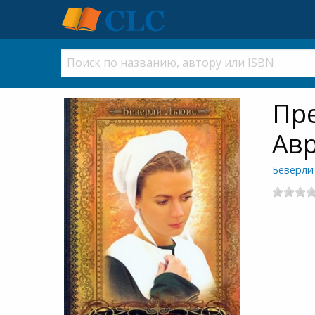
Пре
Авр
Беверли