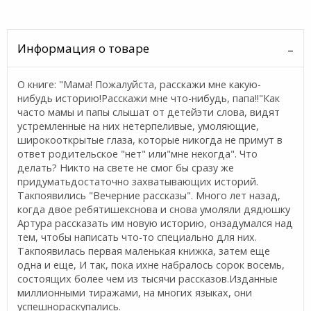
Информация о товаре
О книге: "Мама! Пожалуйста, расскажи мне какую-
нибудь историю!Расскажи мне что-нибудь, папа!!"Как
часто мамы и папы слышат от детейэти слова, видят
устремленные на них нетерпеливые, умоляющие,
широкооткрытые глаза, которые никогда не примут в
ответ родительское "нет" или"мне некогда". Что
делать? Никто на свете не смог бы сразу же
придуматьдостаточно захватывающих историй.
Такпоявились "Вечерние рассказы". Много лет назад,
когда двое ребятишекснова и снова умоляли дядюшку
Артура рассказать им новую историю, онзадумался над
тем, чтобы написать что-то специально для них.
Такпоявилась первая маленькая книжка, затем еще
одна и еще, И так, пока ихне набралось сорок восемь,
состоящих более чем из тысячи рассказов.Изданные
миллионными тиражами, на многих языках, они
успешнораскупались.