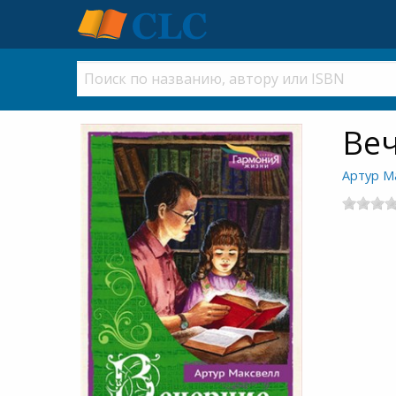
Веч
Артур М