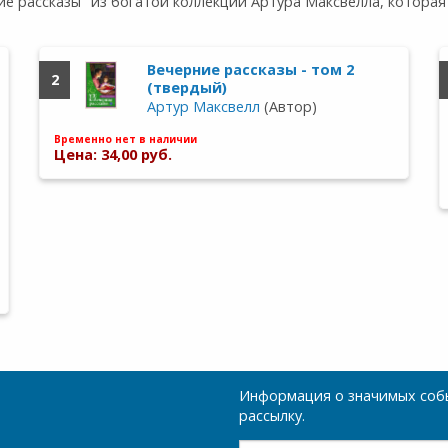
е рассказы" из богатой коллекции Артура Максвелла, котора
Вечерние рассказы - том 2
2
(твердый)
Артур Максвелл
(Автор)
Временно нет в наличии
Цена: 34,00 руб.
Информация о значимых собы
рассылку.