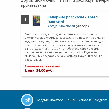
другом своим юным читателям расскажут "Вечерни
произведений.
Вечерние рассказы - том 1
1
(мягкий)
Артур Максвелл
(Автор)
Много лет назад, когда двое ребятишек снова и снова
умоляли дядюшку Артура рассказать им новую историю, он
задумался над тем, чтобы написать что-то специально для
них. Так появилась первая маленькая книжка, затем еще
одна и еще, И так, пока их не набралось сорок восемь,
состоящих более чем из тысячи рассказов. Изданные
миллионными тиражами, на многих языках, они успешно
раскупались.
Временно нет в наличии
Цена: 34,00 руб.
Подписывайтесь на наш канал в Telegram