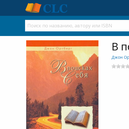
В п
Джон Ор