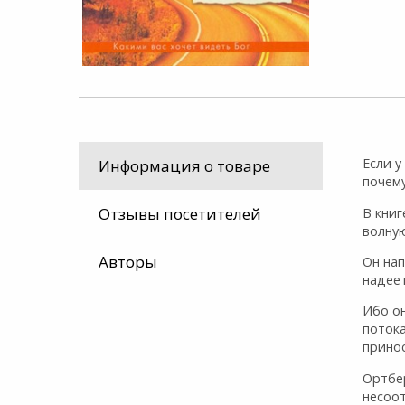
Если у
Информация о товаре
почему
Отзывы посетителей
В книг
волну
Авторы
Он нап
надеет
Ибо он
потока
принос
Ортбе
несоот