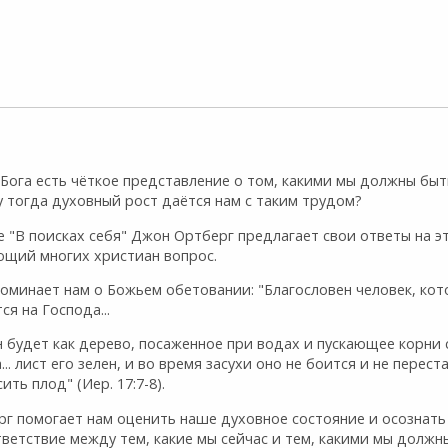
 Бога есть чёткое представление о том, какими мы должны быт
 тогда духовный рост даётся нам с таким трудом?
е "В поисках себя" Джон Ортберг предлагает свои ответы на э
ющий многих христиан вопрос.
оминает нам о Божьем обетовании: "Благословен человек, ко
ся на Господа...
 будет как дерево, посаженное при водах и пускающее корни 
... лист его зелен, и во время засухи оно не боится и не перест
ить плод" (Иер. 17:7-8).
рг помогает нам оценить наше духовное состояние и осознать
ветствие между тем, какие мы сейчас и тем, какими мы должн