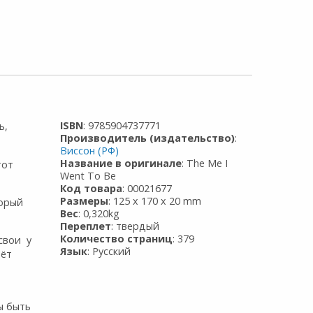
ISBN
: 9785904737771
ь,
Производитель (издательство)
:
Виссон (РФ)
Название в оригинале
: The Me I
тот
Went To Be
Код товара
: 00021677
Размеры
: 125 x 170 x 20 mm
торый
Вес
: 0,320kg
Переплет
: твердый
Количество страниц
: 379
свои у
Язык
: Русский
аёт
ы быть