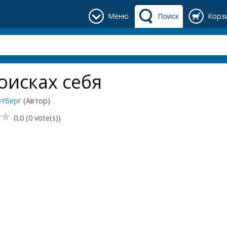
Меню
Поиск
Корз
оисках себя
тберг
(Автор)
0,0 (0 vote(s))