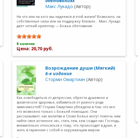
обетованиях
Макс Лукадо
(Автор)
На что или на кого мы надеемся в этой жизни? Возможно, на
собственные силы или на поддержку близких… Макс Лукадо
дает четкий ориентир — Божьи обетования.
В наличии
Цена: 20,70 руб.
Возрождение души (Мягкий)
6-е издание
Сторми Омартиан
(Автор)
Как освободиться от депрессии, обрести душевное и
физическое здоровье, избавиться от разного рода
зависимостей? Сторми Омартиан убеждена в том, что все
это возможно только с Божьей помощью. Она
рассказывает, как молитва и Слово Божье могут помочь нам
найти свое истинное «я», стать тем, кем создал нас Господь,
внимательно относиться к тому, что происходит в душе, и
жить в гармонии с собой и окружающим миром.