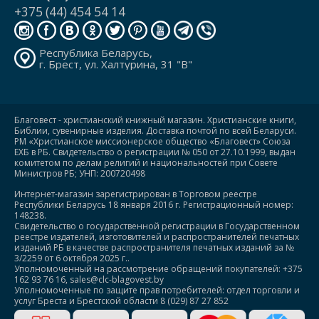
+375 (44) 454 54 14
Республика Беларусь,
г. Брест, ул. Халтурина, 31 "В"
Благовест - христианский книжный магазин. Христианские книги,
Библии, сувенирные изделия. Доставка почтой по всей Беларуси.
РМ «Христианское миссионерское общество «Благовест» Союза
ЕХБ в РБ. Свидетельство о регистрации № 050 от 27.10.1999, выдан
комитетом по делам религий и национальностей при Совете
Министров РБ; УНП: 200720498
Интернет-магазин зарегистрирован в Торговом реестре
Республики Беларусь 18 января 2016 г. Регистрационный номер:
148238.
Свидетельство о государственной регистрации в Государственном
реестре издателей, изготовителей и распространителей печатных
изданий РБ в качестве распространителя печатных изданий за №
3/2259 от 6 октября 2025 г..
Уполномоченный на рассмотрение обращений покупателей: +375
162 93 76 16, sales@clc-blagovest.by
Уполномоченные по защите прав потребителей: отдел торговли и
услуг Бреста и Брестской области 8 (029) 87 27 852