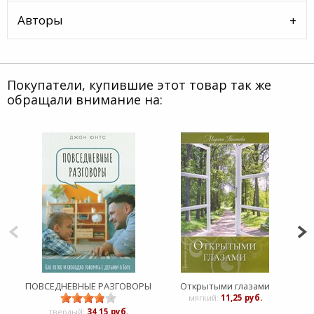
Авторы
Покупатели, купившие этот товар так же
обращали внимание на:
ПОВСЕДНЕВНЫЕ РАЗГОВОРЫ
Открытыми глазами
Н
мягкий:
11,25 руб.
твердый:
34,15 руб.