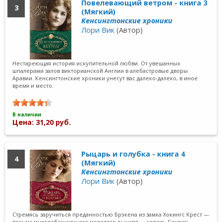
Повелевающий ветром - книга 3
3
(Мягкий)
Кенсингтонские хроники
Лори Вик
(Автор)
Нестареющая история искупительной любви. От увешанных
шпалерами залов викторианской Англии в алебастровые дворы
Аравии. Кенсингтонские хроники унесут вас далеко-далеко, в иное
время и место.
В наличии
Цена: 31,20 руб.
Рыцарь и голубка - книга 4
4
(Мягкий)
Кенсингтонские хроники
Лори Вик
(Автор)
Стремясь заручиться преданностью Брэкена из замка Хокингс Крест —
весьма многообещающего молодого рыцаря — король Генрих