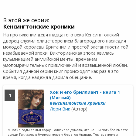
В этой же серии:
Кенсингтонские хроники
На протяжении девятнадцатого века Кенсингтонский
дворец служил олицетворением благородного наследия
молодой королевы Британии и простой элегантности той
незабываемой эпохи. Викторианская эпоха явилась
кульминацией английской мечты, временем
умопомрачительных приключений и возвышенной любви.
События данной серии книг происходят как раз в это
время, когда надежда дарила обещание.
Хок и его бриллиант - книга 1
1
(Мягкий)
Кенсингтонские хроники
Лори Вик
(Автор)
Многие годы семья лорда Галлахера думала, что Санни погибла вместе
с леди Галлахер в бурном море у берегов Аравии. Тем временем