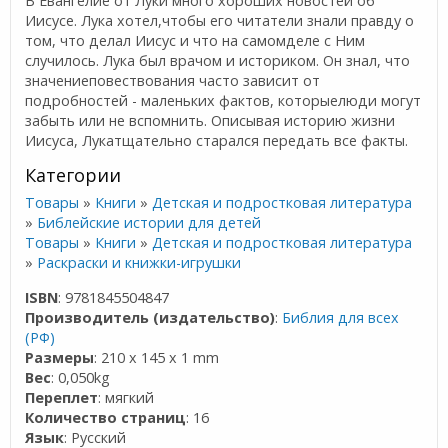
В Евангелие от Луки много хороших новостей об
Иисусе. Лука хотел,чтобы его читатели знали правду о
том, что делал Иисус и что на самомделе с Ним
случилось. Лука был врачом и историком. Он знал, что
значениеповествования часто зависит от
подробностей - маленьких фактов, которыелюди могут
забыть или не вспомнить. Описывая историю жизни
Иисуса, Лукатщательно старался передать все факты.
Категории
Товары
»
Книги
»
Детская и подростковая литература
»
Библейские истории для детей
Товары
»
Книги
»
Детская и подростковая литература
»
Раскраски и книжки-игрушки
ISBN
: 9781845504847
Производитель (издательство)
:
Библия для всех
(РФ)
Размеры
: 210 x 145 x 1 mm
Вес
: 0,050kg
Переплет
: мягкий
Количество страниц
: 16
Язык
: Русский