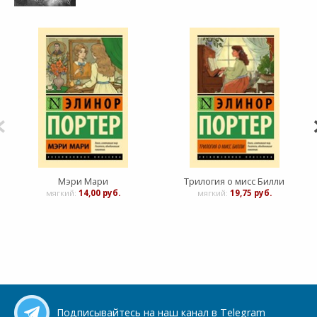
Мэри Мари
Трилогия о мисс Билли
П
мягкий:
14,00 руб.
мягкий:
19,75 руб.
Подписывайтесь на наш канал в Telegram