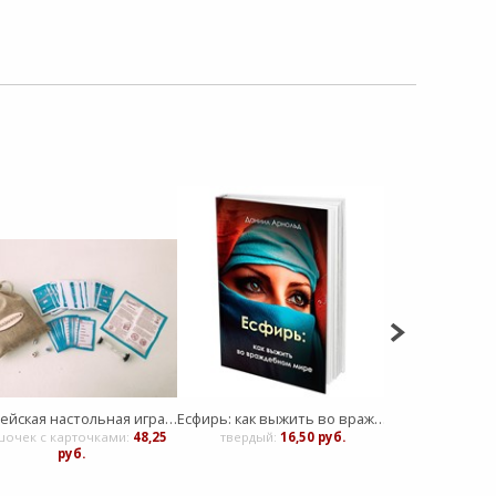
Библейская настольная игра "Сказаниум"
Есфирь: как выжить во враждебном мире
Рилла из 
очек с карточками:
48,25
твердый:
16,50 руб.
Твердый :
руб.