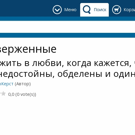
Меню
Поиск
Корз
верженные
 жить в любви, когда кажется,
недостойны, обделены и оди
рКерст
(Автор)
0,0 (0 vote(s))