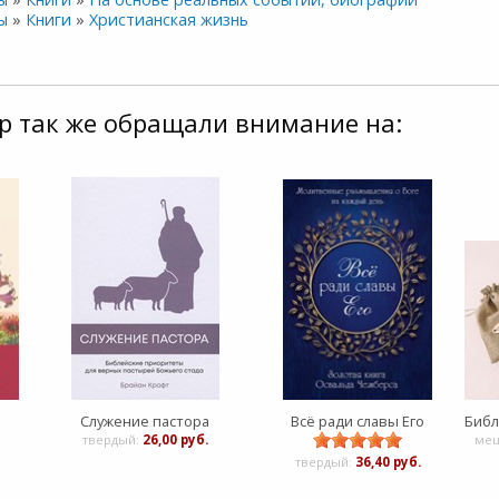
ы
»
Книги
»
Христианская жизнь
р так же обращали внимание на:
Служение пастора
Всё ради славы Его
твердый:
26,00 руб.
меш
твердый:
36,40 руб.