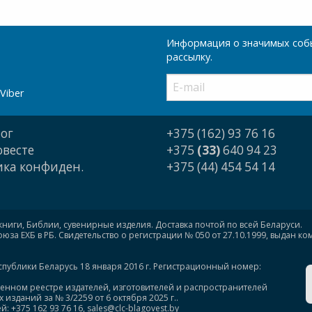
Информация о значимых собы
рассылку.
Viber
ог
+375 (162) 93 76 16
овесте
+375
(33)
640 94 23
ка конфиден.
+375 (44) 454 54 14
книги, Библии, сувенирные изделия. Доставка почтой по всей Беларуси.
за ЕХБ в РБ. Свидетельство о регистрации № 050 от 27.10.1999, выдан к
спублики Беларусь 18 января 2016 г. Регистрационный номер:
венном реестре издателей, изготовителей и распространителей
изданий за № 3/2259 от 6 октября 2025 г..
375 162 93 76 16, sales@clc-blagovest.by