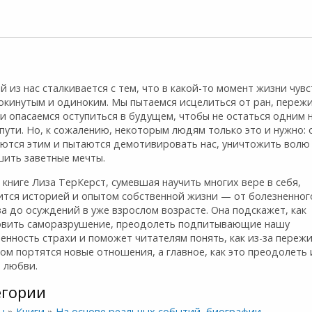
 из нас сталкивается с тем, что в какой-то момент жизни чувс
покинутым и одиноким. Мы пытаемся исцелиться от ран, переж
и опасаемся оступиться в будущем, чтобы не остаться одним 
пути. Но, к сожалению, некоторым людям только это и нужно: 
уются этим и пытаются демотивировать нас, уничтожить волю
шить заветные мечты.
 книге Лиза ТерКерст, сумевшая научить многих вере в себя,
ится историей и опытом собственной жизни — от болезненног
а до осуждений в уже взрослом возрасте. Она подскажет, как
овить саморазрушение, преодолеть подпитывающие нашу
енность страхи и поможет читателям понять, как из-за пережи
м портятся новые отношения, а главное, как это преодолеть 
в любви.
егории
ы
»
Книги
»
На основе реальных событий, биографии