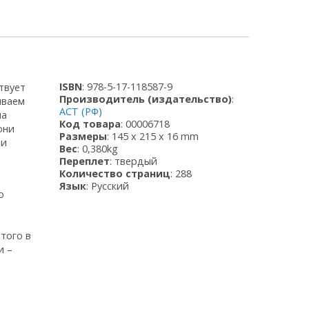
ISBN
: 978-5-17-118587-9
твует
Производитель (издательство)
:
иваем
АСТ (РФ)
на
Код товара
: 00006718
они
Размеры
: 145 x 215 x 16 mm
 и
Вес
: 0,380kg
Переплет
: твердый
Количество страниц
: 288
Язык
: Русский
о
того в
и –