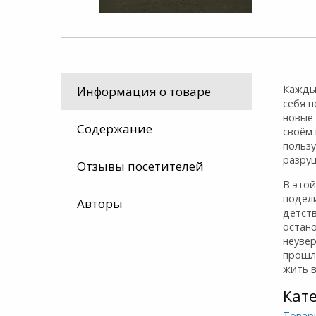
Каждый
Информация о товаре
себя 
новые 
Содержание
своём 
польз
разру
Отзывы посетителей
В этой
подел
Авторы
детств
остан
неувер
прошло
жить 
Кат
Товар