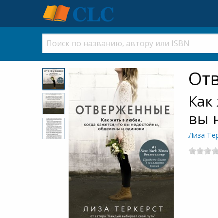
От
Как
вы 
Лиза Те