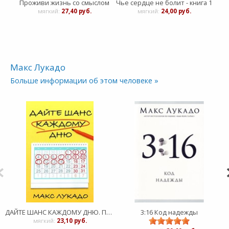
Проживи жизнь со смыслом
Чье сердце не болит - книга 1
Што
мягкий:
27,40 руб.
мягкий:
24,00 руб.
Макс Лукадо
Больше информации об этом человеке »
ДАЙТЕ ШАНС КАЖДОМУ ДНЮ. Пробудитесь для дара длиной в двадцать четыре часа
3:16 Код надежды
мягкий:
23,10 руб.