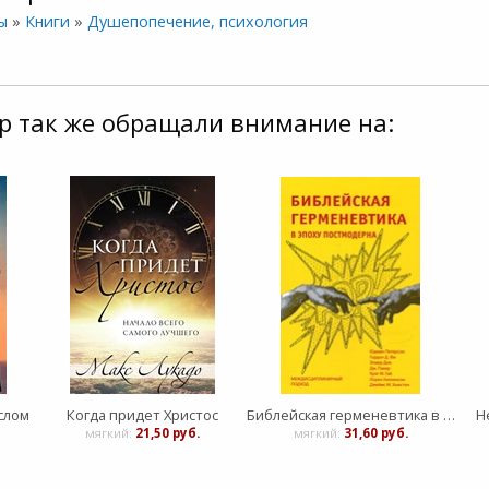
ы
»
Книги
»
Душепопечение, психология
р так же обращали внимание на:
слом
Когда придет Христос
Библейская герменевтика в эпоху постмодерна: междисциплинарный подход
Н
мягкий:
21,50 руб.
мягкий:
31,60 руб.