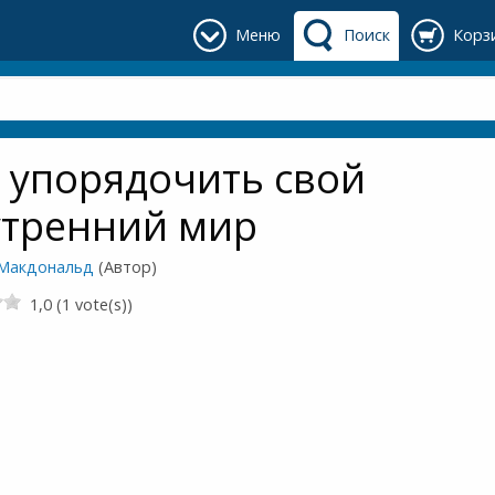
Меню
Поиск
Корз
 упорядочить свой
утренний мир
Макдональд
(Автор)
1,0 (1 vote(s))