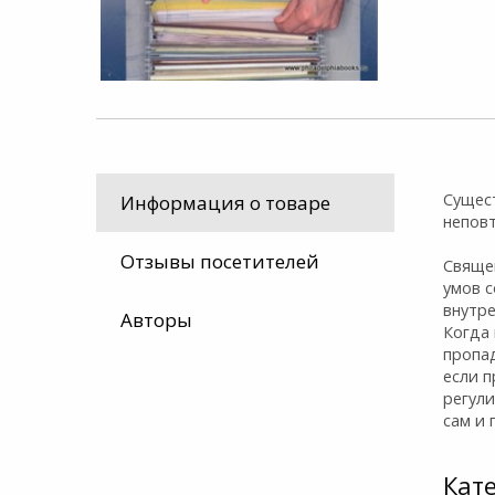
Сущест
Информация о товаре
непов
Отзывы посетителей
Свяще
умов 
внутре
Авторы
Когда 
пропа
если п
регули
сам и 
Кат