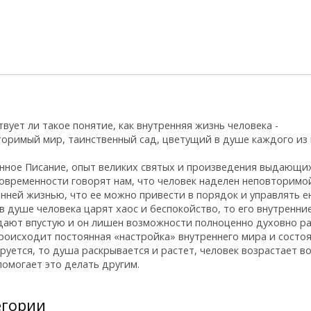
вует ли такое понятие, как внутренняя жизнь человека -
торимый мир, таинственный сад, цветущий в душе каждого из 
нное Писание, опыт великих святых и произведения выдающи
современности говорят нам, что человек наделен неповторимо
нней жизнью, что ее можно привести в порядок и управлять е
в душе человека царят хаос и беспокойство, то его внутренни
дают впустую и он лишен возможности полноценно духовно ра
роисходит постоянная «настройка» внутреннего мира и состоя
руется, то душа раскрывается и растет, человек возрастает в
помогает это делать другим.
егории