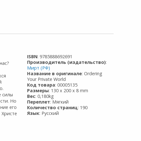
ISBN
: 9785888692691
Производитель (издательство)
:
нас?
Мирт (РФ)
Название в оригинале
: Ordering
хся
Your Private World
й
Код товара
: 00005135
ю.
Размеры
: 130 x 200 x 8 mm
е силы
Вес
: 0,180kg
сти. Но
Переплет
: Мягкий
ние его
Количество страниц
: 190
Язык
: Русский
о Христе