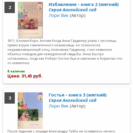
Избавление - книга 2 (мягкий)
2
Серия Английский сад
Лори Вик
(Автор)
1811, Коллингборн, Англия Когда Анна Гардинер упала с лестницы
прямо в руки симпатичного незнакомца, ее психически
неуравновешенный отец, полковник Гардинер, счел невинное
объятье поводом для немедленной свадьбы. Анна быстро
согласилась, тогда как Роберт Уэстон был в смятении и бормотал что-
то невнятное.
В наличии
Цена: 31,45 руб.
Гостья - книга 3 (мягкий)
3
Серия Английский сад
Лори Вик
(Автор)
После падения с лошади Александру Тейту не оставалось ничего