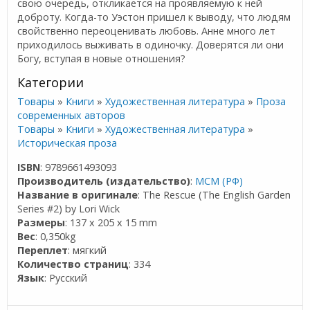
свою очередь, откликается на проявляемую к ней
доброту. Когда-то Уэстон пришел к выводу, что людям
свойственно переоценивать любовь. Анне много лет
приходилось выживать в одиночку. Доверятся ли они
Богу, вступая в новые отношения?
Категории
Товары
»
Книги
»
Художественная литература
»
Проза
современных авторов
Товары
»
Книги
»
Художественная литература
»
Историческая проза
ISBN
: 9789661493093
Производитель (издательство)
:
МСМ (РФ)
Название в оригинале
: The Rescue (The English Garden
Series #2) by Lori Wick
Размеры
: 137 x 205 x 15 mm
Вес
: 0,350kg
Переплет
: мягкий
Количество страниц
: 334
Язык
: Русский