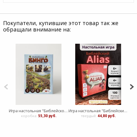
Покупатели, купившие этот товар так же
обращали внимание на:
Игра настольная "Библейское Бинго" Герои Нового Завета
Игра настольная "Библейский Alias" (скажи иначе) Детская версия
Игр
коробка:
55,30 руб.
твердый:
44,80 руб.