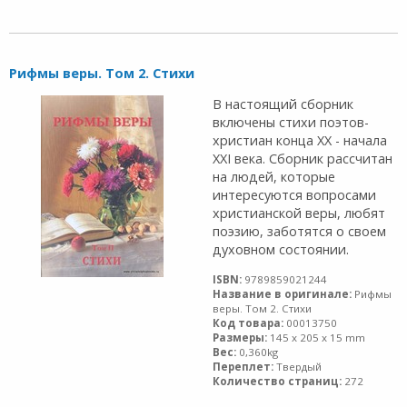
Рифмы веры. Том 2. Стихи
В настоящий сборник
включены стихи поэтов-
христиан конца XX - начала
XXI века. Сборник рассчитан
на людей, которые
интересуются вопросами
христианской веры, любят
поэзию, заботятся о своем
духовном состоянии.
ISBN:
9789859021244
Название в оригинале:
Рифмы
веры. Том 2. Стихи
Код товара:
00013750
Размеры:
145 x 205 x 15 mm
Вес:
0,360kg
Переплет:
Твердый
Количество страниц:
272