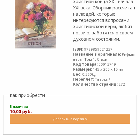
христиан конца XX - начала
XXI века. Сборник рассчитан
на людей, которые
интересуются вопросами
христианской веры, любят
поэзию, заботятся о своем
духовном состоянии.
ISBN:
9789859021237
Название в оригинале:
Рифмы
веры. Том 1. Стихи
Код товара:
00013749
Размеры:
145 x 205 x 15 mm
Вес:
0,360kg
Переплет:
Твердый
Количество страниц:
272
Как приобрести
В наличии
10,00 руб.
Добавить в корзину