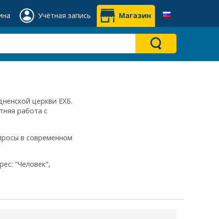
ина
Учётная запись
Магазин
адненской церкви ЕХБ.
тняя работа с
опросы в современном
ес: "Человек",