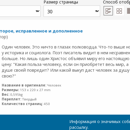
Размер страницы
Способ отоб
второе, исправленное и дополненное
тор)
Один человек. Это ничто в глазах полководца. Что-то выше н
у историка и социолога. Поэт писатель видит в нем несравне
больше. Но лишь один Христос объявил миру его настоящую
цену: "Какая польза человеку, если он приобретет весь мир, а
душе своей повредит? Или какой выкуп даст человек за душу
свою?"
Название в оригинале:
Человек
Размеры:
153 x 220 x 27 mm
Вес:
0,595kg
Переплет:
Твердый
Количество страниц:
450
Информация о значимых собы
рассылку.