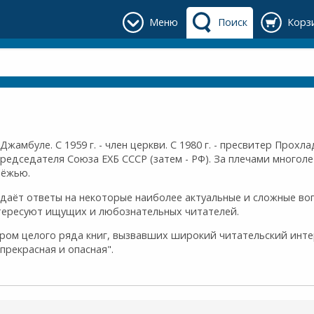
Меню
Поиск
Корз
 Джамбуле. С 1959 г. - член церкви. С 1980 г. - пресвитер Прохл
редседателя Союза ЕХБ СССР (затем - РФ). За плечами многоле
дёжью.
в даёт ответы на некоторые наиболее актуальные и сложные в
тересуют ищущих и любознательных читателей.
ром целого ряда книг, вызвавших широкий читательский интер
прекрасная и опасная".