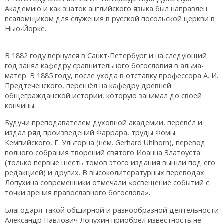
Академию и как знаток английского языка был направлен
псаломщиком для служения в русской посольской церкви в
Нью-Йорке.
В 1882 году вернулся в Санкт-Петербург и на следующий
год занял кафедру сравнительного богословия в альма-
матер. В 1885 году, после ухода в отставку профессора А. И.
Предтеченского, перешёл на кафедру древней
общегражданской истории, которую занимал до своей
кончины.
Будучи преподавателем духовной академии, перевёл и
издал ряд произведений Фаррара, труды Фомы
Кемпийского, Г. Ульгорна (нем. Gerhard Uhlhorn), перевод
полного собрания творений святого Иоанна Златоуста
(только первые шесть томов этого издания вышли под его
редакцией) и других. В высоколитературных переводах
Лопухина современники отмечали «освещение событий с
точки зрения православного богослова».
Благодаря такой обширной и разнообразной деятельности
Александр Павлович Лопухин приобрел известность не