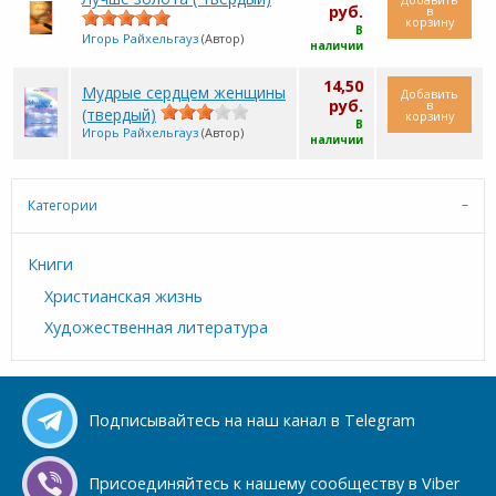
руб.
в
корзину
В
Игорь Райхельгауз
(Автор)
наличии
14,50
Мудрые сердцем женщины
Добавить
руб.
в
(твердый)
корзину
В
Игорь Райхельгауз
(Автор)
наличии
Категории
Книги
Христианская жизнь
Художественная литература
Подписывайтесь на наш канал в Telegram
Присоединяйтесь к нашему сообществу в Viber