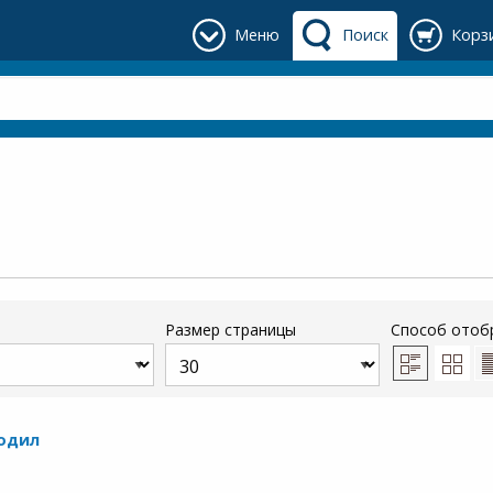
Меню
Поиск
Корз
Размер страницы
Способ отоб
кодил
)