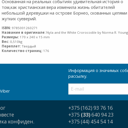
Основанная на реальных событиях удивительная история о
том,как христианская вера изменила жизнь обитателей
небольшой деревушки на острове Борнео, скованных цепями
жутких суеверий.
ISBN:
9785001260271
Название в оригинале:
Nyla and the White Crorocodile by Norma R. Youn
Размеры:
170 x 240 x 15 mm
Вес:
0,510kg
Переплет:
Твердый
Количество страниц:
176
Информация о значимых собы
рассылку.
Viber
ог
+375 (162) 93 76 16
овесте
+375
(33)
640 94 23
ка конфиден.
+375 (44) 454 54 14