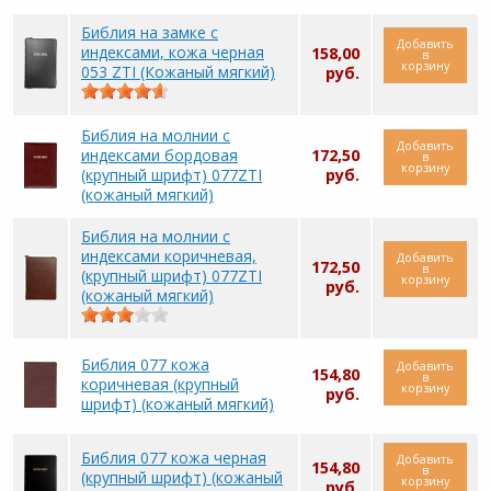
Библия на замке с
Добавить
индексами, кожа черная
158,00
в
корзину
053 ZTI (Кожаный мягкий)
руб.
Библия на молнии с
Добавить
индексами бордовая
172,50
в
корзину
(крупный шрифт) 077ZTI
руб.
(кожаный мягкий)
Библия на молнии с
индексами коричневая,
Добавить
172,50
в
(крупный шрифт) 077ZTI
корзину
руб.
(кожаный мягкий)
Библия 077 кожа
Добавить
154,80
в
коричневая (крупный
корзину
руб.
шрифт) (кожаный мягкий)
Библия 077 кожа черная
Добавить
154,80
в
(крупный шрифт) (кожаный
корзину
руб.