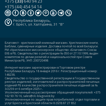
+375
(33)
640 94 23
+375 (44) 454 54 14
Республика Беларусь,
г. Брест, ул. Халтурина, 31 "В"
Благовест - христианский книжный магазин. Христианские книги,
Библии, сувенирные изделия. Доставка почтой по всей Беларуси.
РМ «Христианское миссионерское общество «Благовест» Союза
ЕХБ в РБ. Свидетельство о регистрации № 050 от 27.10.1999, выдан
комитетом по делам религий и национальностей при Совете
Министров РБ; УНП: 200720498
Интернет-магазин зарегистрирован в Торговом реестре
Республики Беларусь 18 января 2016 г. Регистрационный номер:
148238.
Свидетельство о государственной регистрации в Государственном
реестре издателей, изготовителей и распространителей печатных
изданий РБ в качестве распространителя печатных изданий за №
3/2259 от 6 октября 2025 г..
Уполномоченный на рассмотрение обращений покупателей: +375
162 93 76 16, sales@clc-blagovest.by
Уполномоченные по защите прав потребителей: отдел торговли и
услуг Бреста и Брестской области 8 (029) 87 27 852