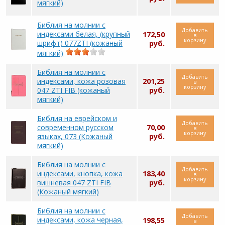
мягкий)
Библия на молнии с
Добавить
индексами белая, (крупный
172,50
в
корзину
шрифт) 077ZTI (кожаный
руб.
мягкий)
Библия на молнии с
Добавить
индексами, кожа розовая
201,25
в
корзину
047 ZTI FIB (кожаный
руб.
мягкий)
Библия на еврейском и
Добавить
современном русском
70,00
в
корзину
языках, 073 (Кожаный
руб.
мягкий)
Библия на молнии с
Добавить
индексами, кнопка, кожа
183,40
в
корзину
вишневая 047 ZTI FIB
руб.
(Кожаный мягкий)
Библия на молнии с
Добавить
индексами, кожа черная,
198,55
в