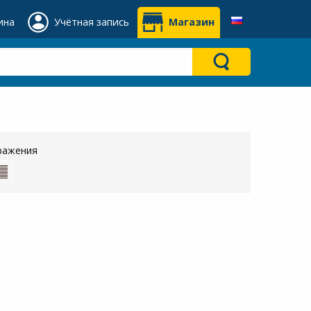
ина
Учётная запись
Магазин
ражения