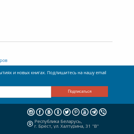
аров
тиях и новых книгах. Подпишитесь на нашу email
Республика Беларусь,
г. Брест, ул. Халтурина, 31 "В"