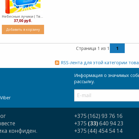
Небесные лучики ( Твердный)
37,00 руб.
Добавить в корзину
Страница 1 из 1
1
RSS-лента для этой категории тов
Информация о значимых собы
рассылку.
Viber
ог
+375 (162) 93 76 16
овесте
+375
(33)
640 94 23
ка конфиден.
+375 (44) 454 54 14