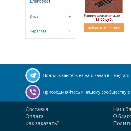
Благовест
Ранние христианские письма. Иаков, Петр, Иоанн и Иуда. Популярный комментарий ( Твердный)
Язык
15,00 руб.
Добавить в корзину
Переплет
Подписывайтесь на наш канал в Telegram
Присоединяйтесь к нашему сообществу в 
Доставка
Наш бл
Оплата
О Благ
Как заказать?
Полити