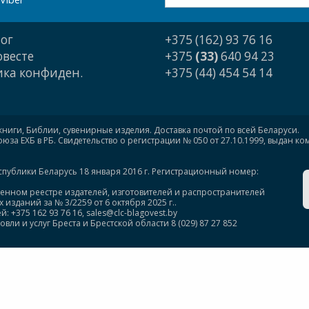
ог
+375 (162) 93 76 16
овесте
+375
(33)
640 94 23
ка конфиден.
+375 (44) 454 54 14
книги, Библии, сувенирные изделия. Доставка почтой по всей Беларуси.
за ЕХБ в РБ. Свидетельство о регистрации № 050 от 27.10.1999, выдан к
спублики Беларусь 18 января 2016 г. Регистрационный номер:
венном реестре издателей, изготовителей и распространителей
изданий за № 3/2259 от 6 октября 2025 г..
375 162 93 76 16, sales@clc-blagovest.by
ли и услуг Бреста и Брестской области 8 (029) 87 27 852