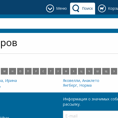
Меню
Поиск
Корз
оров
М
Н
О
П
Р
С
Т
У
Ф
Х
Ц
Ч
Ш
Щ
Э
ва, Ирина
Яковелли, Анаклето
д
Янгберг, Норма
Информация о значимых собы
рассылку.
Viber