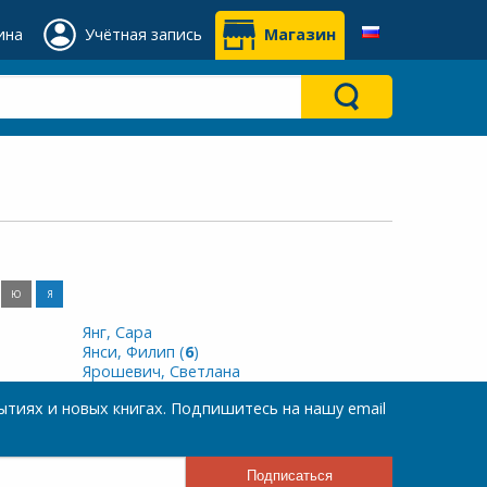
ина
Учётная запись
Магазин
Ю
Я
Янг, Сара
Янси, Филип (
6
)
Ярошевич, Светлана
тиях и новых книгах. Подпишитесь на нашу email