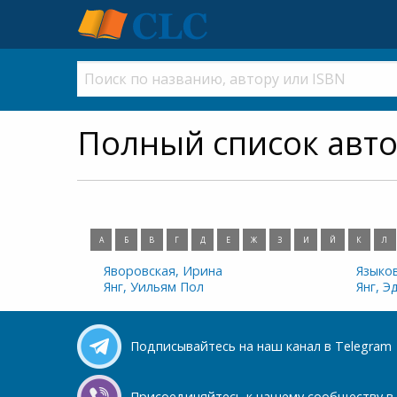
Полный список авт
А
Б
В
Г
Д
Е
Ж
З
И
Й
К
Л
Яворовская, Ирина
Языко
Янг, Уильям Пол
Янг, Э
Подписывайтесь на наш канал в Telegram
Присоединяйтесь к нашему сообществу в 