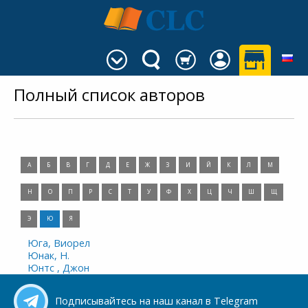
Полный список авторов
А
Б
В
Г
Д
Е
Ж
З
И
Й
К
Л
М
Н
О
П
Р
С
Т
У
Ф
Х
Ц
Ч
Ш
Щ
Э
Ю
Я
Юга, Виорел
Юнак, Н.
Юнтс , Джон
Подписывайтесь на наш канал в Telegram