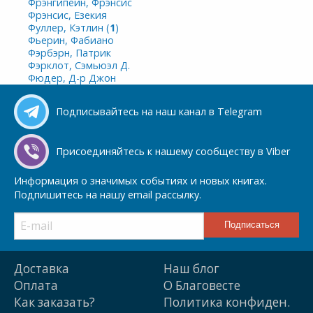
Фрэнгипейн, Фрэнсис
Фрэнсис, Езекия
Фуллер, Кэтлин (
1
)
Фьерин, Фабиано
Фэрбэрн, Патрик
Фэрклот, Сэмьюэл Д.
Фюдер, Д-р Джон
Подписывайтесь на наш канал в Telegram
Присоединяйтесь к нашему сообществу в Viber
Информация о значимых событиях и новых книгах.
Подпишитесь на нашу email рассылку.
Доставка
Наш блог
Оплата
О Благовесте
Как заказать?
Политика конфиден.