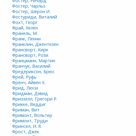
Фостер, Ричард
Фостер, Чарльз
Фостер, Шерон И.
Фостуриди, Виталий
Фохт, Георг
Фрай, Хелен
Франель, М.
Франк, Пенни
Франклин, Джентезен
Франсворт, Кирк
Франсворт, Рози
Францманн, Мартин
Франчук, Василий
Фредериксон, Брюс
Фрей, Руфь
Френч, Айвен Х.
Фрид, Люси
Фридман, Дэвид
Фриззелл, Грегори Р.
Фрикке, Веддиг
Фриман, Вит
Фримонт, Вольтер
Фримонт, Труди
Фринсел, И. Я.
Фрост, Джек