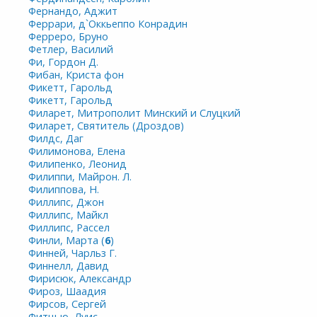
Фернандо, Аджит
Феррари, д`Оккьеппо Конрадин
Ферреро, Бруно
Фетлер, Василий
Фи, Гордон Д.
Фибан, Криста фон
Фикетт, Гарольд
Фикетт, Гарольд
Филарет, Митрополит Минский и Слуцкий
Филарет, Святитель (Дроздов)
Филдс, Даг
Филимонова, Елена
Филипенко, Леонид
Филиппи, Майрон. Л.
Филиппова, Н.
Филлипс, Джон
Филлипс, Майкл
Филлипс, Рассел
Финли, Марта (
6
)
Финней, Чарльз Г.
Финнелл, Давид
Фирисюк, Александр
Фироз, Шаадия
Фирсов, Сергей
Фитцью, Луис