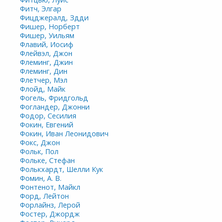
Фитч, Элгар
Фицджералд, Здди
Фишер, Норберт
Фишер, Уильям
Флавий, Иосиф
Флейвэл, Джон
Флеминг, Джин
Флеминг, Дин
Флетчер, Мэл
Флойд, Майк
Фогель, Фридгольд
Фогландер, Джонни
Фодор, Сесилия
Фокин, Евгений
Фокин, Иван Леонидович
Фокс, Джон
Фольк, Пол
Фольке, Стефан
Фолькхардт, Шелли Кук
Фомин, А. В.
Фонтенот, Майкл
Форд, Лейтон
Форлайнз, Лерой
Фостер, Джордж