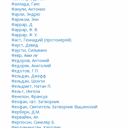
Фаллада, Ганс
Фанули, Антонио
Фарли, Эндрю
Фарнком, Энн
Фаррар, Д.
Фаррар, Ф. В.
Фаррар, Ф. У.
Фаст, Геннадий (протоиерей)
Фауст, Дэвид
Фаусти, Сильвано
Февр, Ами ле
Федоров, Антоний
Федоряк, Анатолий
Федотов, Г.П.
Фельдан, Джефф
Фельдан, Шонти
Фельдмет, Натан П.
Фельт, Ингела
Фенелон, Франсуа
Феофан, свт. Затворник
Феофан, Святитель Затворник Вышенский
Ферберн, Д.М.
Фервайен, Ап
Фергюсон, Синклер Б.
Фердинандсен, Каролин