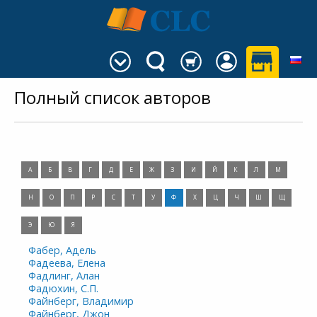
Полный список авторов
А
Б
В
Г
Д
Е
Ж
З
И
Й
К
Л
М
Н
О
П
Р
С
Т
У
Ф
Х
Ц
Ч
Ш
Щ
Э
Ю
Я
Фабер, Адель
Фадеева, Елена
Фадлинг, Алан
Фадюхин, С.П.
Файнберг, Владимир
Файнберг, Джон