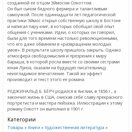
созданной ее отцом Эймосом Олкоттом.
Он был сыном бедного фермера и талантливым
самоучкой. После одиннадцати лет педагогической
практики Эймос открыл собственную школу в Бостоне
и написал пару книг, в которых обобщал свой опыт
общения с учениками. Идеи, о которых он говорил,
были для того времени настолько революционными,
что его даже обвиняли в «развращении молодых
умов». В результате школу пришлось закрыть. Однако
атмосфера свободомыслия и презрения к миру
барыша, в которой росла вместе со своими сестрами
юная Луиза, оказали на будущую писательницу
неизгладимое впечатление. Такой же эффект
производит и текст этого ее романа.
РЕДЖИНАЛЬД Б. БЁРЧ родился в Англии, в 1856 г., а
закончил жизнь в США, снискав себе славу прекрасного
портретиста и мастера пейзажа. Иллюстрации к этому
роману Олкотт он выполнил в 1901 г.
Категории
Товары
»
Книги
»
Художественная литература
»