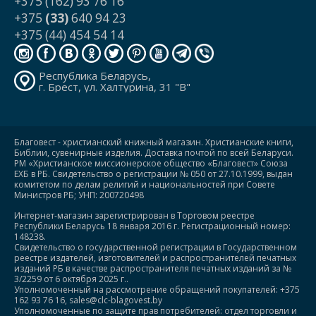
+375 (162) 93 76 16
+375
(33)
640 94 23
+375 (44) 454 54 14
Республика Беларусь,
г. Брест, ул. Халтурина, 31 "В"
Благовест - христианский книжный магазин. Христианские книги,
Библии, сувенирные изделия. Доставка почтой по всей Беларуси.
РМ «Христианское миссионерское общество «Благовест» Союза
ЕХБ в РБ. Свидетельство о регистрации № 050 от 27.10.1999, выдан
комитетом по делам религий и национальностей при Совете
Министров РБ; УНП: 200720498
Интернет-магазин зарегистрирован в Торговом реестре
Республики Беларусь 18 января 2016 г. Регистрационный номер:
148238.
Свидетельство о государственной регистрации в Государственном
реестре издателей, изготовителей и распространителей печатных
изданий РБ в качестве распространителя печатных изданий за №
3/2259 от 6 октября 2025 г..
Уполномоченный на рассмотрение обращений покупателей: +375
162 93 76 16, sales@clc-blagovest.by
Уполномоченные по защите прав потребителей: отдел торговли и