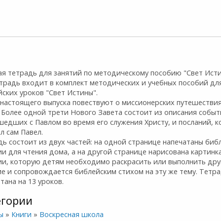
ая тетрадь для занятий по методическому пособию "Свет Исти
етрадь входит в комплект методических и учебных пособий дл
ских уроков "Свет Истины".
 настоящего выпуска повествуют о миссионерских путешестви
 Более одной трети Нового Завета состоит из описания событ
едших с Павлом во время его служения Христу, и посланий, 
л сам Павел.
ь состоит из двух частей: на одной странице напечатаны биб
и для чтения дома, а на другой странице нарисована картинка
ии, которую детям необходимо раскрасить или выполнить дру
е и сопровождается библейским стихом на эту же тему. Тетр
тана на 13 уроков.
егории
ы
»
Книги
»
Воскресная школа