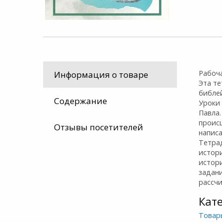
Рабоч
Информация о товаре
Эта т
библей
Содержание
Уроки
Павла.
происш
Отзывы посетителей
написа
Тетрад
истори
истор
задани
рассчи
Кат
Товар