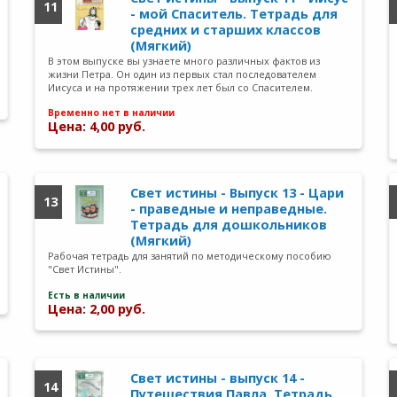
11
- мой Спаситель. Тетрадь для
средних и старших классов
(Мягкий)
В этом выпуске вы узнаете много различных фактов из
жизни Петра. Он один из первых стал последователем
Иисуса и на протяжении трех лет был со Спасителем.
Временно нет в наличии
Цена: 4,00 руб.
Свет истины - Выпуск 13 - Цари
13
- праведные и неправедные.
Тетрадь для дошкольников
(Мягкий)
Рабочая тетрадь для занятий по методическому пособию
"Свет Истины".
Есть в наличии
Цена: 2,00 руб.
Свет истины - выпуск 14 -
14
Путешествия Павла. Тетрадь