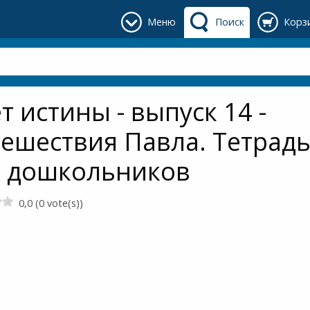
Меню
Поиск
Корз
т истины - выпуск 14 -
ешествия Павла. Тетрад
я дошкольников
0,0 (0 vote(s))