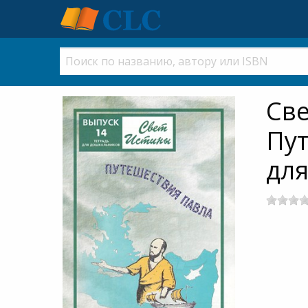
Све
Пут
дл