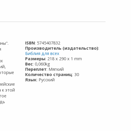
ISBN
: 5745407832
ны".
Производитель (издательство)
:
я
Библия для всех
Размеры
: 218 x 290 x 1 mm
ях
Вес
: 0,060kg
ий,
Переплет
: Мягкий
которые
Количество страниц
: 30
Язык
: Русский
лейские
 к этой
гое
адь