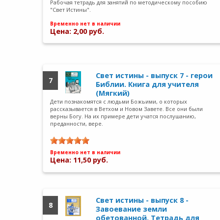
Рабочая тетрадь для занятий по методическому пособию
"Свет Истины".
Временно нет в наличии
Цена: 2,00 руб.
Свет истины - выпуск 7 - герои
7
Библии. Книга для учителя
(Мягкий)
Дети познакомятся с людьми Божьими, о которых
рассказывается в Ветхом и Новом Завете. Все они были
верны Богу. На их примере дети учатся послушанию,
преданности, вере.
Временно нет в наличии
Цена: 11,50 руб.
Свет истины - выпуск 8 -
8
Завоевание земли
обетованной. Тетрадь для