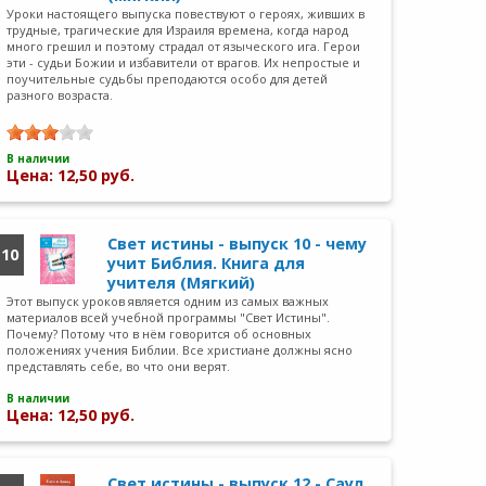
Уроки настоящего выпуска повествуют о героях, живших в
трудные, трагические для Израиля времена, когда народ
много грешил и поэтому страдал от языческого ига. Герои
эти - судьи Божии и избавители от врагов. Их непростые и
поучительные судьбы преподаются особо для детей
разного возраста.
В наличии
Цена: 12,50 руб.
Свет истины - выпуск 10 - чему
10
учит Библия. Книга для
учителя (Мягкий)
Этот выпуск уроков является одним из самых важных
материалов всей учебной программы "Свет Истины".
Почему? Потому что в нём говорится об основных
положениях учения Библии. Все христиане должны ясно
представлять себе, во что они верят.
В наличии
Цена: 12,50 руб.
Свет истины - выпуск 12 - Саул