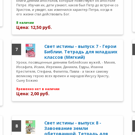
книги Деяний апостолов, которые повествуют об апостоле
Петре. Изучая их, дети узнают, каков был Петр до встречи со
Христом, и увидят, как изменился характер Петра, когда в
его жизни стал действовать Бог.
В наличии
Цена: 12,50 руб.
Свет истины - выпуск 7 - Герои
7
Библии. Тетрадь для младших
классов (Мягкий)
Уроки, посвященные деяниям библейских мужей, - Михея,
Иосафата, Исаии, Иеремии, Даниила, Ездры, Иоанна
Крестителя, Стефана, Филиппа, Павла - а также самому
великому герою всех времен и народов Иисусу Христу,
Сыну Божию
Временно нет в наличии
Цена: 2,00 руб.
Свет истины - выпуск 8 -
8
Завоевание земли
обетованной. Тетрадь для