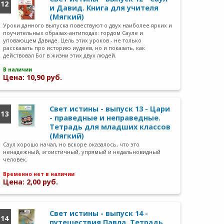
12
и Давид. Книга для учителя
(Мягкий)
Уроки данного выпуска повествуют о двух наиболее ярких и
поучительных образах-антиподах: гордом Сауле и
уповающем Давиде. Цель этих уроков - не только
рассказать про историю иудеев, но и показать, как
действовал Бог в жизни этих двух людей.
В наличии
Цена: 10,90 руб.
Свет истины - выпуск 13 - Цари
13
- праведные и неправедные.
Тетрадь для младших классов
(Мягкий)
Саул хорошо начал, но вскоре оказалось, что это
ненадежный, эгоистичный, упрямый и недальновидный
человек.
Временно нет в наличии
Цена: 2,00 руб.
Свет истины - выпуск 14 -
14
путешествия Павла. Тетрадь