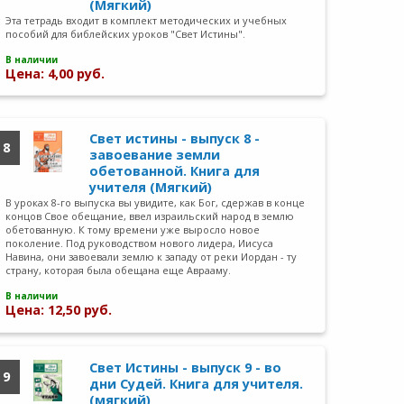
(Мягкий)
Эта тетрадь входит в комплект методических и учебных
пособий для библейских уроков "Свет Истины".
В наличии
Цена: 4,00 руб.
Свет истины - выпуск 8 -
8
завоевание земли
обетованной. Книга для
учителя (Мягкий)
В уроках 8-го выпуска вы увидите, как Бог, сдержав в конце
концов Свое обещание, ввел израильский народ в землю
обетованную. К тому времени уже выросло новое
поколение. Под руководством нового лидера, Иисуса
Навина, они завоевали землю к западу от реки Иордан - ту
страну, которая была обещана еще Аврааму.
В наличии
Цена: 12,50 руб.
Свет Истины - выпуск 9 - во
9
дни Судей. Книга для учителя.
(мягкий)