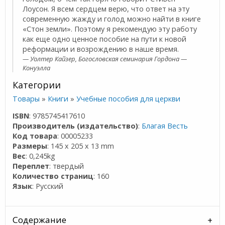
Лоусон. Я всем сердцем верю, что ответ на эту
современную жажду и голод можно найти в книге
«Стон земли». По­этому я рекомендую эту работу
как еще одно ценное пособие на пути к новой
реформации и возрождению в наше время.
Уолтер Кайзер, Богословская семинария Гордона —
Конуэлла
Категории
Товары
»
Книги
»
Учебные пособия для церкви
ISBN
: 9785745417610
Производитель (издательство)
:
Благая Весть
Код товара
: 00005233
Размеры
: 145 x 205 x 13 mm
Вес
: 0,245kg
Переплет
: твердый
Количество страниц
: 160
Язык
: Русский
Содержание