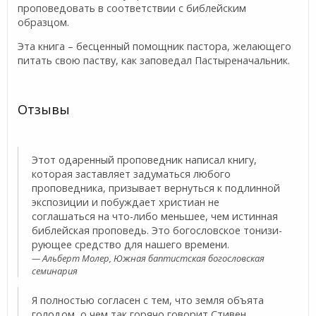
проповедовать в соответствии с библейским
образцом.
Эта книга – бесценный помощник пастора, желающего
питать свою паству, как заповедал Пастыреначальник.
Отзывы
Этот одаренный проповедник написал книгу,
которая заставляет за­думаться любого
проповедника, призывает вернуться к подлинной
экспозиции и побуждает христиан не
соглашаться на что-либо мень­шее, чем истинная
библейская проповедь. Это богословское тонизи­
рующее средство для нашего времени.
Альберт Молер, Южная баптистская богословская
семинария
Я полностью согласен с тем, что земля объята
голодом, о чем так го­рячо говорит Стивен