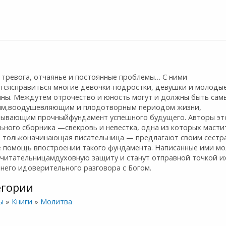
 тревога, отчаянье и постоянные проблемы… С ними
тсясправиться многие девочки-подростки, девушки и молоды
ны. Междутем отрочество и юность могут и должны быть сам
ым,воодушевляющим и плодотворным периодом жизни,
дывающим прочныйфундамент успешного будущего. Авторы эт
ьного сборника —свекровь и невестка, одна из которых мастит
я тольконачинающая писательница — предлагают своим сестр
е помощь впостроении такого фундамента. Написанные ими м
 читательницамдуховную защиту и станут отправной точкой и
него идоверительного разговора с Богом.
егории
ы
»
Книги
»
Молитва