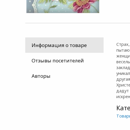
Страх,
Информация о товаре
пытаю
женщи
Отзывы посетителей
весел
закла
уникал
Авторы
друга
Христ
дадут
искрен
Кат
Товар