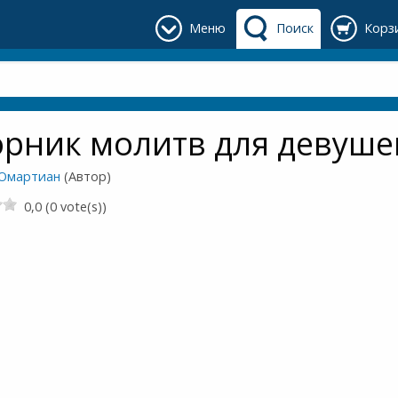
Меню
Поиск
Корз
рник молитв для девуше
Омартиан
(Автор)
0,0 (0 vote(s))