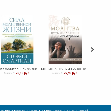
ила молитвенной жизни
МОЛИТВА - ПУТЬ ИЗБАВЛЕНИЯ ОТ СТРАХА
Сила родите
Мягкий:
26,50 руб.
мягкий:
25,95 руб.
Мягкий
тиях и новых книгах. Подпишитесь на нашу email