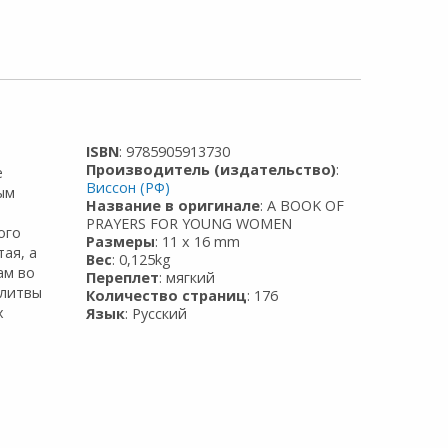
ISBN
: 9785905913730
Производитель (издательство)
:
е
Виссон (РФ)
ым
Название в оригинале
: A BOOK OF
PRAYERS FOR YOUNG WOMEN
ого
Размеры
: 11 x 16 mm
ая, а
Вес
: 0,125kg
ам во
Переплет
: мягкий
олитвы
Количество страниц
: 176
х
Язык
: Русский